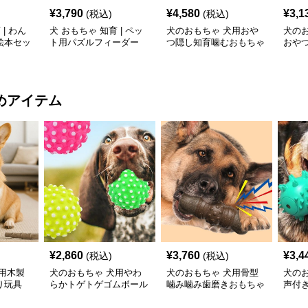
¥
3,790
¥
4,580
¥
3,1
(税込)
(税込)
| わん
犬 おもちゃ 知育 | ペッ
犬のおもちゃ 犬用おや
犬の
絵本セッ
ト用パズルフィーダー
つ隠し知育噛むおもちゃ
おや
ラグビー型
めアイテム
¥
2,860
¥
3,760
¥
3,4
(税込)
(税込)
用木製
犬のおもちゃ 犬用やわ
犬のおもちゃ 犬用骨型
犬の
り玩具
らかトゲトゲゴムボール
噛み噛み歯磨きおもちゃ
声付
歯磨きおもちゃ
型突