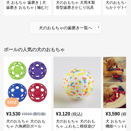
犬 おもちゃ 歯磨き | 犬
犬のおもちゃ 犬用木製
犬のおもちゃ 
歯磨き おもちゃ | 噛むだ
骨型歯磨きかじり玩具
らかトゲトゲ
けで歯垢除去！小型犬用
歯磨きおもち
ゴム製デンタルケア
›
犬のおもちゃ
の
歯磨き
一覧へ
ボールの人気の犬のおもちゃ
SALE
¥
3,530
¥
3,120
¥
3,590
(税込)
(税込
¥
3920
(割引前)
犬のおもちゃ 犬のおも
犬のおもちゃ 犬のおも
犬 おもちゃ ボ
ちゃ 六角網目ボール
ちゃ ふわもこ模様遊び
機能ペット遊