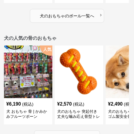
ボール
›
犬のおもちゃ
の
ボール
一覧へ
犬の人気の骨のおもちゃ
人気
¥
6,190
¥
2,570
¥
2,490
(税込)
(税込)
(税込
犬 おもちゃ 骨 | かみか
犬のおもちゃ 突起付き
犬のおもちゃ
みフルーツボーン
丈夫な噛み応え骨型トレ
ゴム製安全骨
ーニング玩具
ちゃ