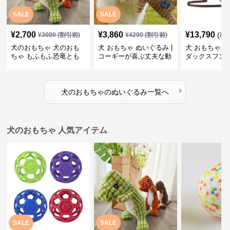
SALE
SALE
¥
2,700
¥
3,860
¥
13,790
(税
¥
3000
(割引前)
¥
4290
(割引前)
犬のおもちゃ 犬のおも
犬 おもちゃ ぬいぐるみ |
犬 おもちゃ ぬ
ちゃ もふもふ恐竜とも
コーギーが喜ぶ丈夫な動
ダックスフン
だち
物ぬいぐるみ
るみショルダ
›
犬のおもちゃ
の
ぬいぐるみ
一覧へ
犬のおもちゃ 人気アイテム
SALE
SALE