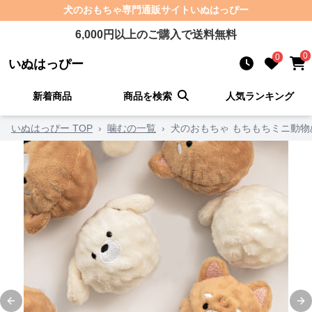
犬のおもちゃ
専門通販サイト
いぬはっぴー
6,000
円以上のご購入で送料無料
0
0
いぬはっぴー
新着商品
商品を検索
人気ランキング
いぬはっぴー TOP
›
噛むの一覧
›
犬のおもちゃ もちもちミニ動
Previous slide
Ne