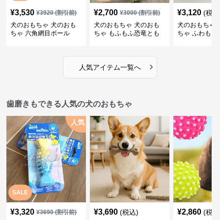
¥
3,530
¥
2,700
¥
3,120
(税込
¥
3920
(割引前)
¥
3000
(割引前)
犬のおもちゃ 犬のおも
犬のおもちゃ 犬のおも
犬のおもちゃ 
ちゃ 六角網目ボール
ちゃ もふもふ恐竜とも
ちゃ ふわもこ
だち
ボール
›
人気アイテム一覧へ
歯磨きもできる人気の犬のおもちゃ
人気
SALE
¥
3,320
¥
3,690
¥
2,860
(税込)
(税込
¥
3690
(割引前)