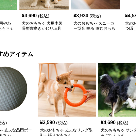
¥
3,690
¥
3,930
¥
4,5
(税込)
(税込)
用やわ
犬のおもちゃ 犬用木製
犬のおもちゃ スニーカ
犬の
おもちゃ
骨型歯磨きかじり玩具
ー型音 鳴る 噛むおもち
つ隠
ゃ ロープ付き
ラグ
すめアイテム
¥
3,590
¥
4,690
税込)
(税込)
(税込)
ゃ 丈夫な凸凹ボー
犬のおもちゃ 丈夫なリング型
犬のおもちゃ サン
もちゃ
引っ張りおもちゃ
みごたえトイ