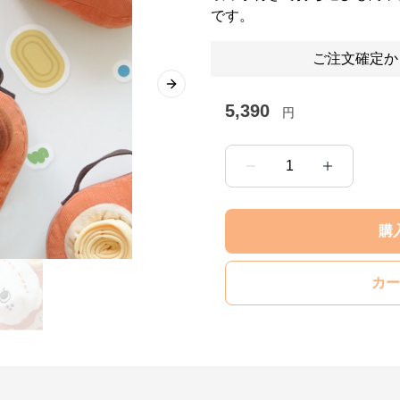
です。
ご注文確定か
Next slide
5,390
円
1
購
カー