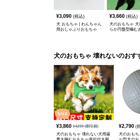
¥
3,090
¥
3,660
(税込)
(税込)
犬 おもちゃ | わんちゃん
犬のおもちゃ 犬
用おしゃぶりおもちゃ
らか円盤型噛む
犬のおもちゃ
壊れない
のおす
SALE
¥
3,860
¥
2,790
(
¥
4290
(割引前)
犬のおもちゃ 壊れない犬用歯
犬のおもち
磨き噛むおもちゃ突起付き耐
ル型犬のお