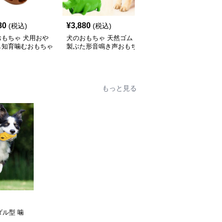
SALE
80
¥
3,880
¥
3,860
(税込)
(税込)
¥
4290
(割引前)
おもちゃ 犬用おや
犬のおもちゃ 天然ゴム
犬のおもちゃ 壊れない
し知育噛むおもちゃ
製ぶた形音鳴き声おもち
犬用歯磨き噛むおもちゃ
ビー型
ゃ
突起付き耐久ゴム歯ブラ
シ棒
もっと見る
ダル型 噛