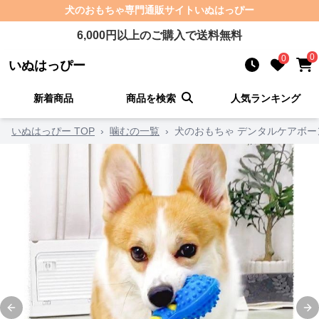
犬のおもちゃ
専門通販サイト
いぬはっぴー
6,000
円以上のご購入で送料無料
0
0
いぬはっぴー
新着商品
商品を検索
人気ランキング
いぬはっぴー TOP
›
噛むの一覧
›
犬のおもちゃ デンタルケアボー
Previous slide
Ne