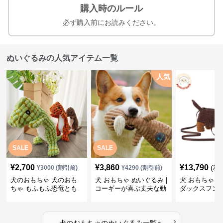
購入時のルール
必ず購入前にお読みください。
ぬいぐるみの人気アイテム一覧
人気
SALE
SALE
¥
2,700
¥
3,860
¥
13,790
(税
¥
3000
(割引前)
¥
4290
(割引前)
犬のおもちゃ 犬のおも
犬 おもちゃ ぬいぐるみ |
犬 おもちゃ ぬ
ちゃ もふもふ恐竜とも
コーギーが喜ぶ丈夫な動
ダックスフン
だち
物ぬいぐるみ
るみショルダ
›