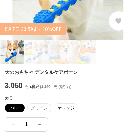
8
月
7
日 23:59まで10%OFF
犬のおもちゃ デンタルケアボーン
3,050
円 (税込)
3,390
円 (割引前)
カラー
ブルー
グリーン
オレンジ
1