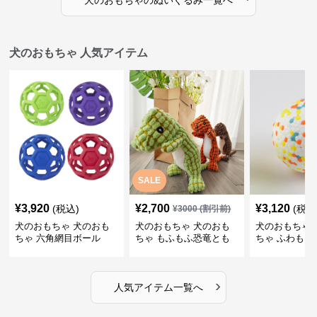
犬のおもちゃ
の
ぬいぐるみ
一覧へ
犬のおもちゃ 人気アイテム
SALE
¥
3,920
¥
2,700
¥
3,120
(税込)
(税込
¥
3000
(割引前)
犬のおもちゃ 犬のおも
犬のおもちゃ 犬のおも
犬のおもちゃ 
ちゃ 六角網目ボール
ちゃ もふもふ恐竜とも
ちゃ ふわもこ
だち
ボール
›
人気アイテム一覧へ