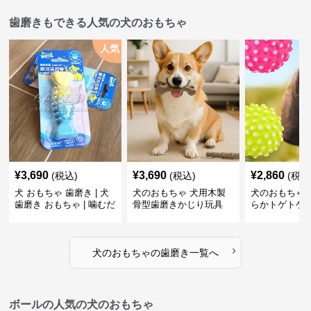
歯磨きもできる人気の犬のおもちゃ
人気
¥
3,690
¥
3,690
¥
2,860
(税込)
(税込)
(税込
犬 おもちゃ 歯磨き | 犬
犬のおもちゃ 犬用木製
犬のおもちゃ 
歯磨き おもちゃ | 噛むだ
骨型歯磨きかじり玩具
らかトゲトゲ
けで歯垢除去！小型犬用
歯磨きおもち
ゴム製デンタルケア
›
犬のおもちゃ
の
歯磨き
一覧へ
ボールの人気の犬のおもちゃ