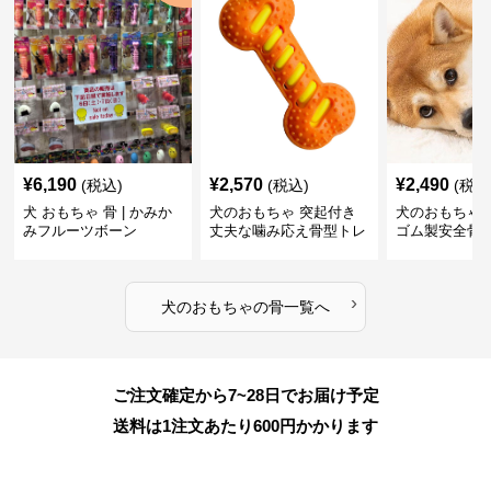
¥
6,190
¥
2,570
¥
2,490
(税込)
(税込)
(税込
犬 おもちゃ 骨 | かみか
犬のおもちゃ 突起付き
犬のおもちゃ
みフルーツボーン
丈夫な噛み応え骨型トレ
ゴム製安全骨
ーニング玩具
ちゃ
›
犬のおもちゃ
の
骨
一覧へ
ご注文確定から7~28日でお届け予定
送料は1注文あたり
600
円かかります