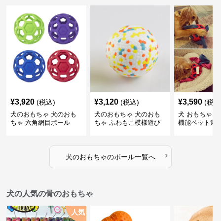
¥
3,920
¥
3,120
¥
3,590
(税込)
(税込)
(税込
犬のおもちゃ 犬のおも
犬のおもちゃ 犬のおも
犬 おもちゃ ボ
ちゃ 六角網目ボール
ちゃ ふわもこ模様遊び
機能ペット遊
ボール
›
犬のおもちゃ
の
ボール
一覧へ
犬の人気の骨のおもちゃ
人気