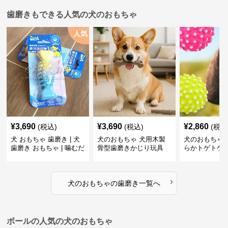
歯磨きもできる人気の犬のおもちゃ
人気
¥
3,690
¥
3,690
¥
2,860
(税込)
(税込)
(税込
犬 おもちゃ 歯磨き | 犬
犬のおもちゃ 犬用木製
犬のおもちゃ 
歯磨き おもちゃ | 噛むだ
骨型歯磨きかじり玩具
らかトゲトゲ
けで歯垢除去！小型犬用
歯磨きおもち
ゴム製デンタルケア
›
犬のおもちゃ
の
歯磨き
一覧へ
ボールの人気の犬のおもちゃ