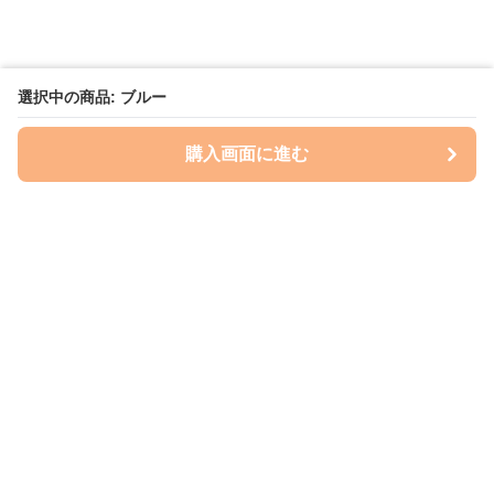
選択中の商品: ブルー
購入画面に進む
いぬはっぴー
について