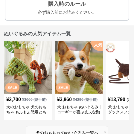
購入時のルール
必ず購入前にお読みください。
ぬいぐるみの人気アイテム一覧
人気
SALE
SALE
¥
2,700
¥
3,860
¥
13,790
(税
¥
3000
(割引前)
¥
4290
(割引前)
犬のおもちゃ 犬のおも
犬 おもちゃ ぬいぐるみ |
犬 おもちゃ ぬ
ちゃ もふもふ恐竜とも
コーギーが喜ぶ丈夫な動
ダックスフン
だち
物ぬいぐるみ
るみショルダ
›
犬のおもちゃ
の
ぬいぐるみ
一覧へ