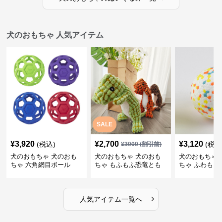
犬のおもちゃ 人気アイテム
SALE
¥
3,920
¥
2,700
¥
3,120
(税込)
(税込
¥
3000
(割引前)
犬のおもちゃ 犬のおも
犬のおもちゃ 犬のおも
犬のおもちゃ 
ちゃ 六角網目ボール
ちゃ もふもふ恐竜とも
ちゃ ふわもこ
だち
ボール
›
人気アイテム一覧へ