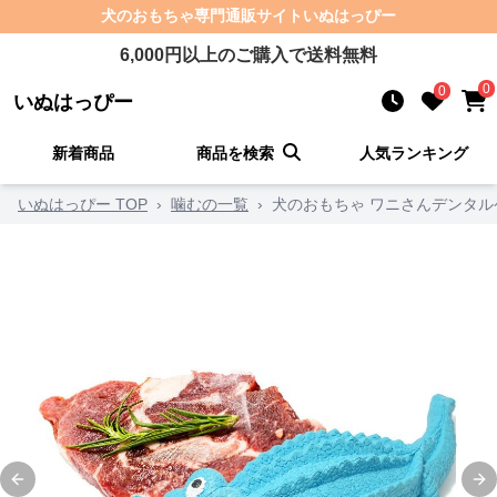
犬のおもちゃ
専門通販サイト
いぬはっぴー
6,000
円以上のご購入で送料無料
0
0
いぬはっぴー
新着商品
商品を検索
人気ランキング
いぬはっぴー TOP
›
噛むの一覧
›
犬のおもちゃ ワニさんデンタル
Previous slide
Ne