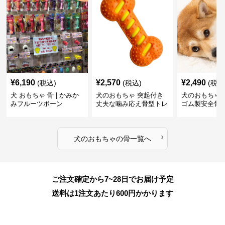
¥
6,190
¥
2,570
¥
2,490
(税込)
(税込)
(税込
犬 おもちゃ 骨 | かみか
犬のおもちゃ 突起付き
犬のおもちゃ
みフルーツボーン
丈夫な噛み応え骨型トレ
ゴム製安全骨
ーニング玩具
ちゃ
›
犬のおもちゃ
の
骨
一覧へ
ご注文確定から7~28日でお届け予定
送料は1注文あたり
600
円かかります