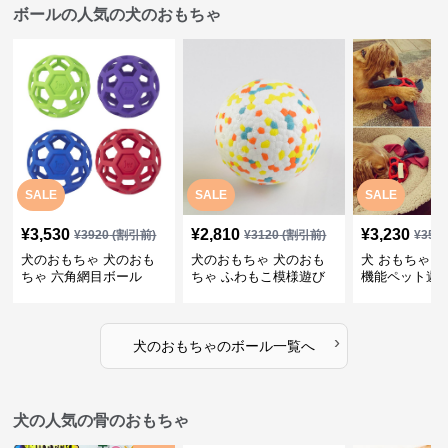
ボールの人気の犬のおもちゃ
SALE
SALE
SALE
¥
3,530
¥
2,810
¥
3,230
¥
3920
(割引前)
¥
3120
(割引前)
¥
359
犬のおもちゃ 犬のおも
犬のおもちゃ 犬のおも
犬 おもちゃ ボ
ちゃ 六角網目ボール
ちゃ ふわもこ模様遊び
機能ペット遊
ボール
›
犬のおもちゃ
の
ボール
一覧へ
犬の人気の骨のおもちゃ