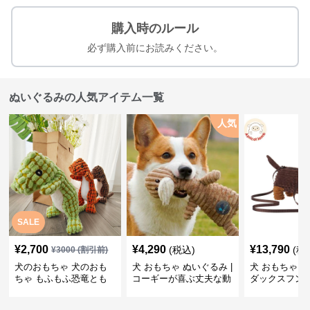
購入時のルール
必ず購入前にお読みください。
ぬいぐるみの人気アイテム一覧
人気
SALE
¥
2,700
¥
4,290
¥
13,790
(税込)
(税
¥
3000
(割引前)
犬のおもちゃ 犬のおも
犬 おもちゃ ぬいぐるみ |
犬 おもちゃ ぬ
ちゃ もふもふ恐竜とも
コーギーが喜ぶ丈夫な動
ダックスフン
だち
物ぬいぐるみ
るみショルダ