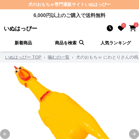
犬のおもちゃ
専門通販サイト
いぬはっぴー
6,000
円以上のご購入で送料無料
0
0
いぬはっぴー
新着商品
商品を検索
人気ランキング
いぬはっぴー TOP
›
噛むの一覧
›
犬のおもちゃ にわとりさんの鳴
Previous slide
Ne