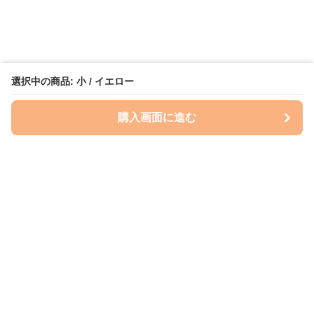
選択中の商品: 小 / イエロー
購入画面に進む
いぬはっぴー
について