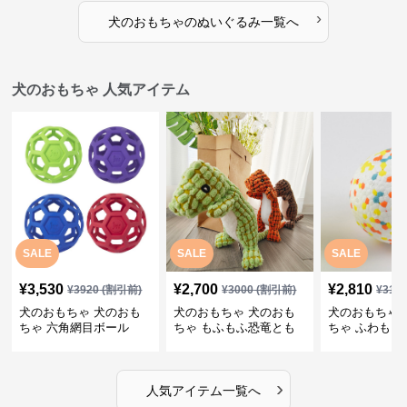
›
犬のおもちゃ
の
ぬいぐるみ
一覧へ
犬のおもちゃ 人気アイテム
SALE
SALE
SALE
¥
3,530
¥
2,700
¥
2,810
¥
3920
(割引前)
¥
3000
(割引前)
¥
312
犬のおもちゃ 犬のおも
犬のおもちゃ 犬のおも
犬のおもちゃ 
ちゃ 六角網目ボール
ちゃ もふもふ恐竜とも
ちゃ ふわもこ
だち
ボール
›
人気アイテム一覧へ