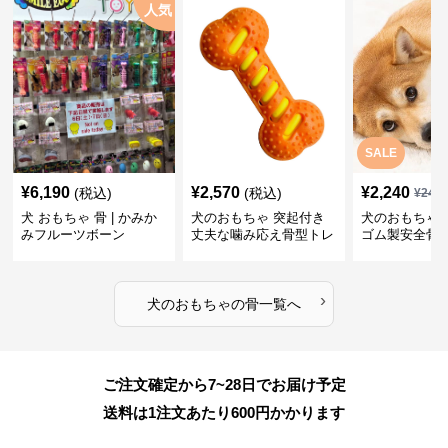
人気
SALE
¥
6,190
¥
2,570
¥
2,240
(税込)
(税込)
¥
249
犬 おもちゃ 骨 | かみか
犬のおもちゃ 突起付き
犬のおもちゃ
みフルーツボーン
丈夫な噛み応え骨型トレ
ゴム製安全骨
ーニング玩具
ちゃ
›
犬のおもちゃ
の
骨
一覧へ
ご注文確定から7~28日でお届け予定
送料は1注文あたり
600
円かかります