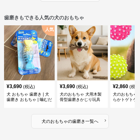
歯磨きもできる人気の犬のおもちゃ
人気
¥
3,690
¥
3,690
¥
2,860
(税込)
(税込)
(税込
犬 おもちゃ 歯磨き | 犬
犬のおもちゃ 犬用木製
犬のおもちゃ 
歯磨き おもちゃ | 噛むだ
骨型歯磨きかじり玩具
らかトゲトゲ
けで歯垢除去！小型犬用
歯磨きおもち
ゴム製デンタルケア
›
犬のおもちゃ
の
歯磨き
一覧へ