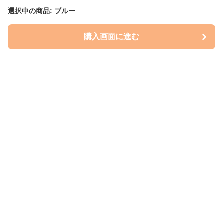
選択中の商品: ブルー
購入画面に進む
いぬはっぴー
について
会社概要
利用規約