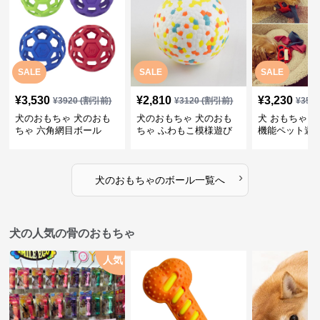
SALE
SALE
SALE
¥
3,530
¥
2,810
¥
3,230
¥
3920
(割引前)
¥
3120
(割引前)
¥
359
犬のおもちゃ 犬のおも
犬のおもちゃ 犬のおも
犬 おもちゃ ボ
ちゃ 六角網目ボール
ちゃ ふわもこ模様遊び
機能ペット遊
ボール
›
犬のおもちゃ
の
ボール
一覧へ
犬の人気の骨のおもちゃ
人気