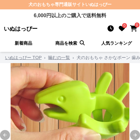
犬のおもちゃ
専門通販サイト
いぬはっぴー
6,000
円以上のご購入で送料無料
0
0
いぬはっぴー
新着商品
商品を検索
人気ランキング
いぬはっぴー TOP
›
噛むの一覧
›
犬のおもちゃ さかなボーン 歯
Previous slide
Ne