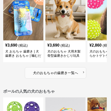
人気
¥
3,690
¥
3,690
¥
2,860
(税込)
(税込)
(税込
犬 おもちゃ 歯磨き | 犬
犬のおもちゃ 犬用木製
犬のおもちゃ 
歯磨き おもちゃ | 噛むだ
骨型歯磨きかじり玩具
らかトゲトゲ
けで歯垢除去！小型犬用
歯磨きおもち
ゴム製デンタルケア
›
犬のおもちゃ
の
歯磨き
一覧へ
ボールの人気の犬のおもちゃ