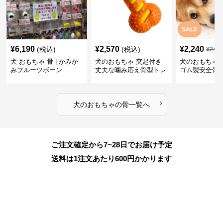
SALE
¥
6,190
¥
2,570
¥
2,240
(税込)
(税込)
¥
249
犬 おもちゃ 骨 | かみか
犬のおもちゃ 突起付き
犬のおもちゃ
みフルーツボーン
丈夫な噛み応え骨型トレ
ゴム製安全骨
ーニング玩具
ちゃ
›
犬のおもちゃ
の
骨
一覧へ
ご注文確定から7~28日でお届け予定
送料は1注文あたり
600
円かかります