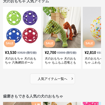
犬のおもちゃ 人気アイテム
SALE
SALE
SALE
¥
3,530
¥
2,700
¥
2,810
¥
3920
(割引前)
¥
3000
(割引前)
¥
312
犬のおもちゃ 犬のおも
犬のおもちゃ 犬のおも
犬のおもちゃ 
ちゃ 六角網目ボール
ちゃ もふもふ恐竜とも
ちゃ ふわもこ
だち
ボール
›
人気アイテム一覧へ
歯磨きもできる人気の犬のおもちゃ