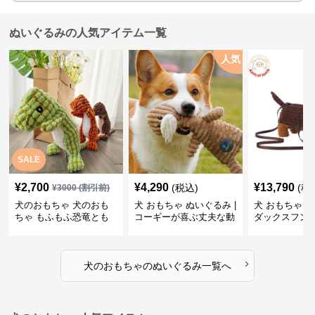
ぬいぐるみの人気アイテム一覧
人気
SALE
¥
2,700
¥
4,290
¥
13,790
(税込)
(税
¥
3000
(割引前)
犬のおもちゃ 犬のおも
犬 おもちゃ ぬいぐるみ |
犬 おもちゃ ぬ
ちゃ もふもふ恐竜とも
コーギーが喜ぶ丈夫な動
ダックスフン
だち
物ぬいぐるみ
るみショルダ
›
犬のおもちゃ
の
ぬいぐるみ
一覧へ