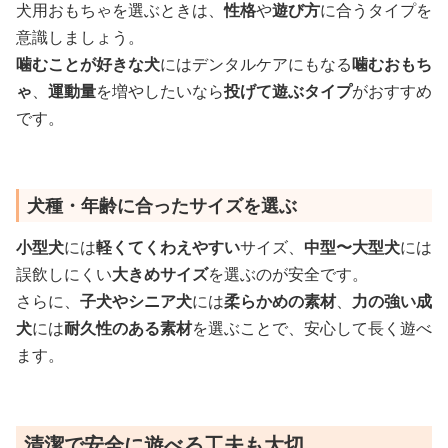
犬用おもちゃを選ぶときは、
性格
や
遊び方
に合うタイプを
意識しましょう。
噛むことが好きな犬
にはデンタルケアにもなる
噛むおもち
ゃ
、
運動量
を増やしたいなら
投げて遊ぶタイプ
がおすすめ
です。
犬種・年齢に合ったサイズを選ぶ
小型犬
には
軽くてくわえやすい
サイズ、
中型〜大型犬
には
誤飲しにくい
大きめサイズ
を選ぶのが安全です。
さらに、
子犬やシニア犬
には
柔らかめの素材
、
力の強い成
犬
には
耐久性のある素材
を選ぶことで、安心して長く遊べ
ます。
清潔で安全に遊べる工夫も大切