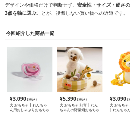
デザインや価格だけで判断せず、
安全性・サイズ・硬さの
3点を軸に選ぶ
ことが、後悔しない買い物への近道です。
今回紹介した商品一覧
¥
3,090
¥
5,390
¥
3,090
(税込)
(税込)
(税込
犬 おもちゃ | わんちゃ
犬 おもちゃ 知育 | わん
犬 おもちゃ ぬ
ん用おしゃぶりおもちゃ
ちゃんの野菜畑おもちゃ
| わんちゃん
磨きぬいぐるみ