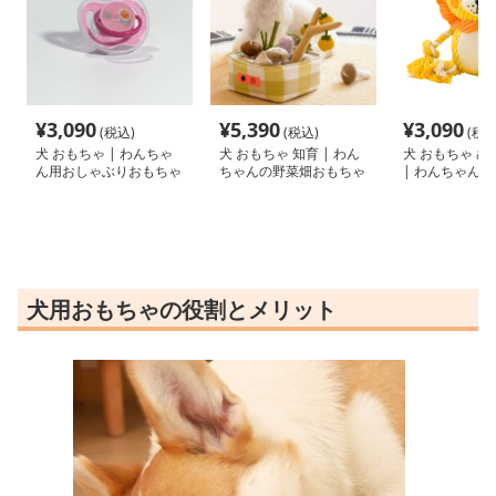
¥
3,090
¥
5,390
¥
3,090
(税込)
(税込)
(税込
犬 おもちゃ | わんちゃ
犬 おもちゃ 知育 | わん
犬 おもちゃ ぬ
ん用おしゃぶりおもちゃ
ちゃんの野菜畑おもちゃ
| わんちゃん
磨きぬいぐるみ
犬用おもちゃの役割とメリット