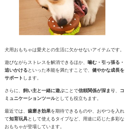
犬用おもちゃは愛犬との生活に欠かせないアイテムです。
遊びながらストレスを解消できるほか、
噛む・引っ張る・
追いかける
といった本能を満たすことで、
健やかな成長を
サポート
します。
さらに、
飼い主と一緒に遊ぶ
ことで
信頼関係が深まり
、
コ
ミュニケーションツール
としても役立ちます。
最近では、
歯磨き効果
を期待できるものや、おやつを入れ
て
知育玩具
として使えるタイプなど、用途に応じた多彩な
おもちゃが登場しています。