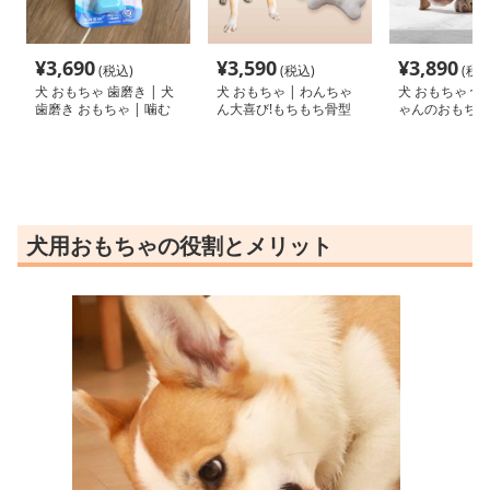
¥
3,690
¥
3,590
¥
3,890
(税込)
(税込)
(税込
犬 おもちゃ 歯磨き | 犬
犬 おもちゃ | わんちゃ
犬 おもちゃ 骨 
歯磨き おもちゃ | 噛む
ん大喜び!もちもち骨型
ゃんのおもちゃ
だけで歯垢除去！小型犬
おもちゃ
ボーン
用ゴム製デンタルケア
犬用おもちゃの役割とメリット