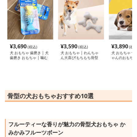
¥
3,690
¥
3,590
¥
3,890
(税込)
(税込)
(税込
犬 おもちゃ 歯磨き | 犬
犬 おもちゃ | わんちゃ
犬 おもちゃ 骨 
歯磨き おもちゃ | 噛む
ん大喜び!もちもち骨型
ゃんのおもちゃ
だけで歯垢除去！小型犬
おもちゃ
ボーン
用ゴム製デンタルケア
骨型の犬おもちゃおすすめ10選
フルーティーな香りが魅力の骨型犬おもちゃ か
みかみフルーツボーン