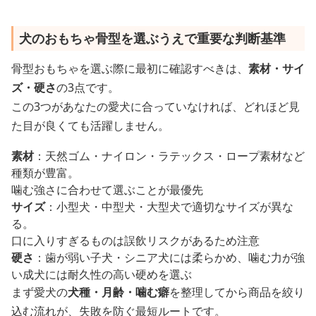
犬のおもちゃ骨型を選ぶうえで重要な判断基準
骨型おもちゃを選ぶ際に最初に確認すべきは、
素材・サイ
ズ・硬さ
の3点です。
この3つがあなたの愛犬に合っていなければ、どれほど見
た目が良くても活躍しません。
素材
：天然ゴム・ナイロン・ラテックス・ロープ素材など
種類が豊富。
噛む強さに合わせて選ぶことが最優先
サイズ
：小型犬・中型犬・大型犬で適切なサイズが異な
る。
口に入りすぎるものは誤飲リスクがあるため注意
硬さ
：歯が弱い子犬・シニア犬には柔らかめ、噛む力が強
い成犬には耐久性の高い硬めを選ぶ
まず愛犬の
犬種・月齢・噛む癖
を整理してから商品を絞り
込む流れが、失敗を防ぐ最短ルートです。