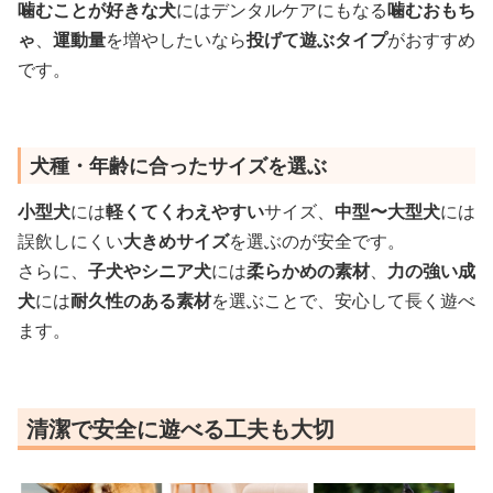
噛むことが好きな犬
にはデンタルケアにもなる
噛むおもち
ゃ
、
運動量
を増やしたいなら
投げて遊ぶタイプ
がおすすめ
です。
犬種・年齢に合ったサイズを選ぶ
小型犬
には
軽くてくわえやすい
サイズ、
中型〜大型犬
には
誤飲しにくい
大きめサイズ
を選ぶのが安全です。
さらに、
子犬やシニア犬
には
柔らかめの素材
、
力の強い成
犬
には
耐久性のある素材
を選ぶことで、安心して長く遊べ
ます。
清潔で安全に遊べる工夫も大切