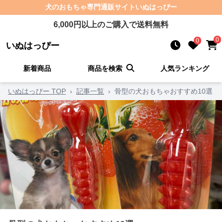
犬のおもちゃ
専門通販サイト
いぬはっぴー
6,000
円以上のご購入で送料無料
0
0
いぬはっぴー
新着商品
商品を検索
人気ランキング
いぬはっぴー TOP
›
記事一覧
›
骨型の犬おもちゃおすすめ10選