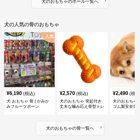
›
犬のおもちゃ
の
ボール
一覧へ
犬の人気の骨のおもちゃ
人気
¥
6,190
¥
2,570
¥
2,490
(税込)
(税込)
(税込
犬 おもちゃ 骨 | かみか
犬のおもちゃ 突起付き
犬のおもちゃ
みフルーツボーン
丈夫な噛み応え骨型トレ
ゴム製安全骨
ーニング玩具
ちゃ
›
犬のおもちゃ
の
骨
一覧へ