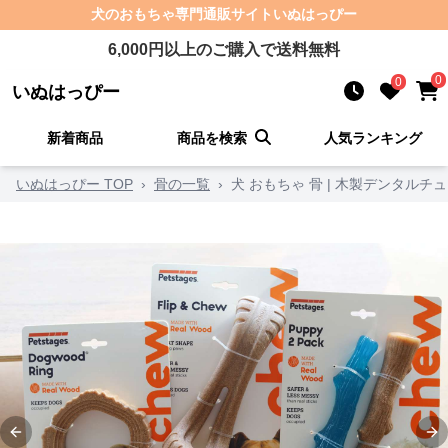
犬のおもちゃ
専門通販サイト
いぬはっぴー
6,000
円以上のご購入で送料無料
0
0
いぬはっぴー
新着商品
商品を検索
人気ランキング
いぬはっぴー TOP
›
骨の一覧
›
犬 おもちゃ 骨 | 木製デンタル
Previous slide
Ne