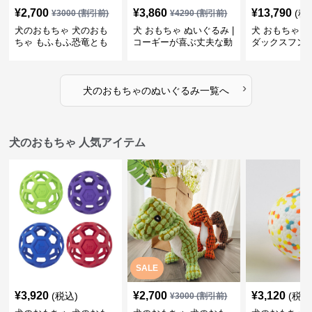
¥
2,700
¥
3,860
¥
13,790
(税
¥
3000
(割引前)
¥
4290
(割引前)
犬のおもちゃ 犬のおも
犬 おもちゃ ぬいぐるみ |
犬 おもちゃ ぬ
ちゃ もふもふ恐竜とも
コーギーが喜ぶ丈夫な動
ダックスフン
だち
物ぬいぐるみ
るみショルダ
›
犬のおもちゃ
の
ぬいぐるみ
一覧へ
犬のおもちゃ 人気アイテム
SALE
¥
3,920
¥
2,700
¥
3,120
(税込)
(税込
¥
3000
(割引前)