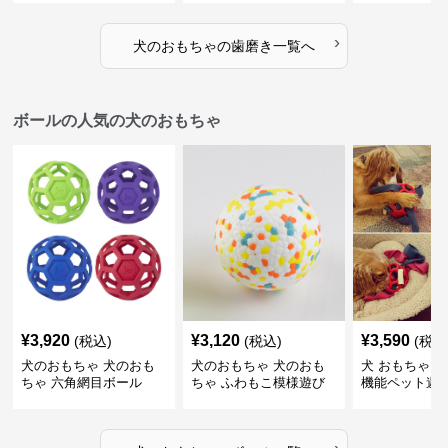
ゴム製デンタルケア
›
犬のおもちゃ
の
歯磨き
一覧へ
ボールの人気の犬のおもちゃ
¥
3,920
¥
3,120
¥
3,590
(税込)
(税込)
(税込
犬のおもちゃ 犬のおも
犬のおもちゃ 犬のおも
犬 おもちゃ ボ
ちゃ 六角網目ボール
ちゃ ふわもこ模様遊び
機能ペット遊
ボール