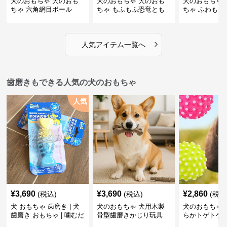
犬のおもちゃ 犬のおも
犬のおもちゃ 犬のおも
犬のおもちゃ 
ちゃ 六角網目ボール
ちゃ もふもふ恐竜とも
ちゃ ふわもこ
だち
ボール
›
人気アイテム一覧へ
歯磨きもできる人気の犬のおもちゃ
人気
¥
3,690
¥
3,690
¥
2,860
(税込)
(税込)
(税込
犬 おもちゃ 歯磨き | 犬
犬のおもちゃ 犬用木製
犬のおもちゃ 
歯磨き おもちゃ | 噛むだ
骨型歯磨きかじり玩具
らかトゲトゲ
けで歯垢除去！小型犬用
歯磨きおもち