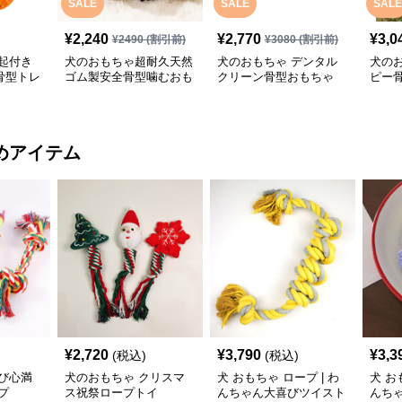
SALE
SALE
SALE
¥
2,240
¥
2,770
¥
3,0
¥
2490
(割引前)
¥
3080
(割引前)
起付き
犬のおもちゃ超耐久天然
犬のおもちゃ デンタル
犬の
骨型トレ
ゴム製安全骨型噛むおも
クリーン骨型おもちゃ
ピー
ちゃ
めアイテム
¥
2,720
¥
3,790
¥
3,3
(税込)
(税込)
び心満
犬のおもちゃ クリスマ
犬 おもちゃ ロープ | わ
犬 お
プ
ス祝祭ロープトイ
んちゃん大喜びツイスト
んち