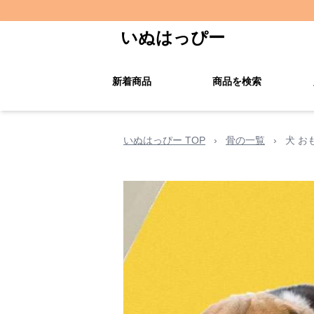
いぬはっぴー
新着商品
商品を検索
いぬはっぴー TOP
›
骨の一覧
›
犬 お