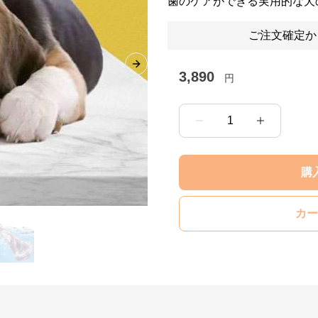
歯のケアができる実用的な犬
ご注文確定か
Next slide
3,890
円
1
購
カー