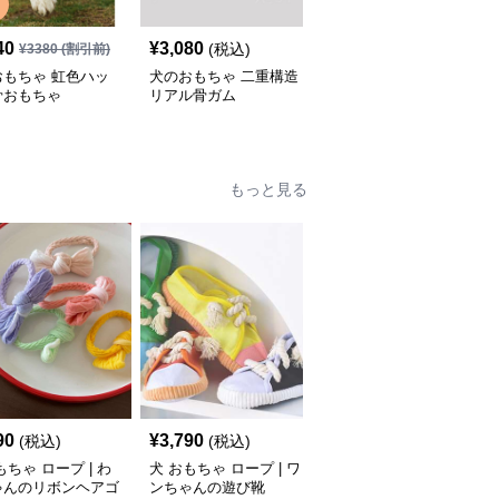
40
¥
3,080
¥
4,390
(税込)
(税込)
¥
3380
(割引前)
おもちゃ 虹色ハッ
犬のおもちゃ 二重構造
犬のおもちゃ わんちゃ
骨おもちゃ
リアル骨ガム
ん大喜び 耐噛み骨
もっと見る
90
¥
3,790
¥
6,290
(税込)
(税込)
(税込)
もちゃ ロープ | わ
犬 おもちゃ ロープ | ワ
犬 おもちゃ ロープ | ふ
ゃんのリボンヘアゴ
ンちゃんの遊び靴
わもこペットのお友達ロ