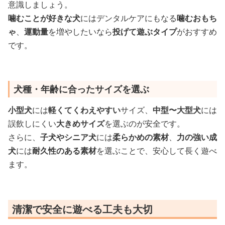
意識しましょう。
噛むことが好きな犬
にはデンタルケアにもなる
噛むおもち
ゃ
、
運動量
を増やしたいなら
投げて遊ぶタイプ
がおすすめ
です。
犬種・年齢に合ったサイズを選ぶ
小型犬
には
軽くてくわえやすい
サイズ、
中型〜大型犬
には
誤飲しにくい
大きめサイズ
を選ぶのが安全です。
さらに、
子犬やシニア犬
には
柔らかめの素材
、
力の強い成
犬
には
耐久性のある素材
を選ぶことで、安心して長く遊べ
ます。
清潔で安全に遊べる工夫も大切