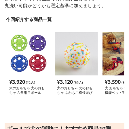
丸洗い可能かどうかも選定基準に加えましょう。
今回紹介する商品一覧
¥
3,920
¥
3,120
¥
3,590
(税込)
(税込)
(税込
犬のおもちゃ 犬のおも
犬のおもちゃ 犬のおも
犬 おもちゃ ボー
ちゃ 六角網目ボール
ちゃ ふわもこ模様遊び
機能ペット遊び
ボール
ボールで犬の運動に！おすすめ商品10選