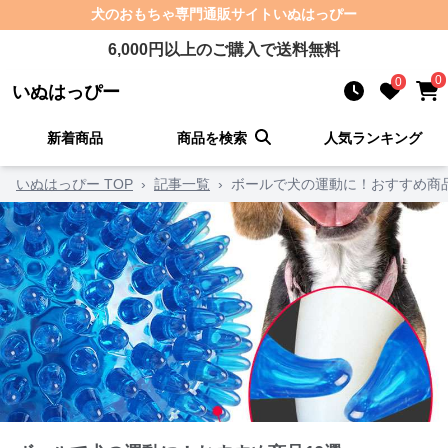
犬のおもちゃ
専門通販サイト
いぬはっぴー
6,000
円以上のご購入で送料無料
0
0
いぬはっぴー
新着商品
商品を検索
人気ランキング
いぬはっぴー TOP
›
記事一覧
›
ボールで犬の運動に！おすすめ商品