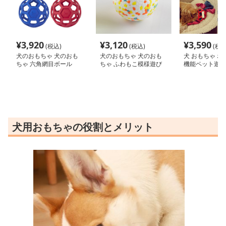
¥
3,920
¥
3,120
¥
3,590
(税込)
(税込)
(税込
犬のおもちゃ 犬のおも
犬のおもちゃ 犬のおも
犬 おもちゃ ボー
ちゃ 六角網目ボール
ちゃ ふわもこ模様遊び
機能ペット遊び
ボール
犬用おもちゃの役割とメリット