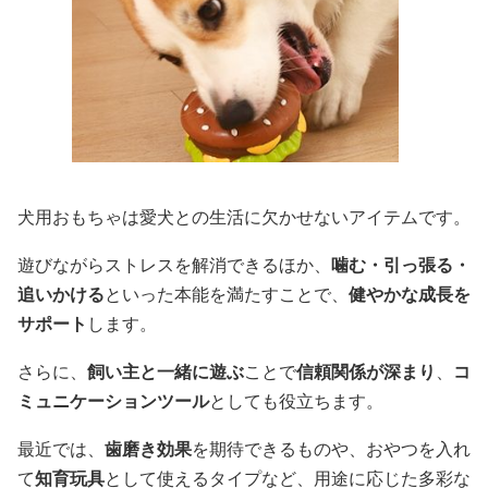
犬用おもちゃは愛犬との生活に欠かせないアイテムです。
遊びながらストレスを解消できるほか、
噛む・引っ張る・
追いかける
といった本能を満たすことで、
健やかな成長を
サポート
します。
さらに、
飼い主と一緒に遊ぶ
ことで
信頼関係が深まり
、
コ
ミュニケーションツール
としても役立ちます。
最近では、
歯磨き効果
を期待できるものや、おやつを入れ
て
知育玩具
として使えるタイプなど、用途に応じた多彩な