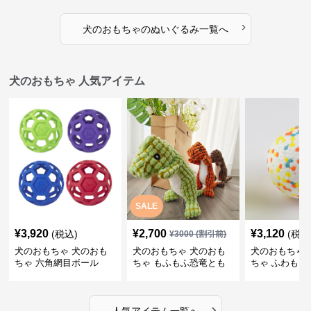
›
犬のおもちゃ
の
ぬいぐるみ
一覧へ
犬のおもちゃ 人気アイテム
SALE
¥
3,920
¥
2,700
¥
3,120
(税込)
(税込
¥
3000
(割引前)
犬のおもちゃ 犬のおも
犬のおもちゃ 犬のおも
犬のおもちゃ 
ちゃ 六角網目ボール
ちゃ もふもふ恐竜とも
ちゃ ふわもこ
だち
ボール
›