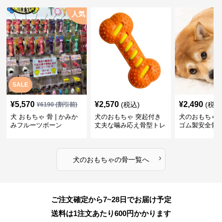
人気
SALE
¥
5,570
¥
2,570
¥
2,490
(税込)
(税込
¥
6190
(割引前)
犬 おもちゃ 骨 | かみか
犬のおもちゃ 突起付き
犬のおもちゃ
みフルーツボーン
丈夫な噛み応え骨型トレ
ゴム製安全骨
ーニング玩具
ちゃ
›
犬のおもちゃ
の
骨
一覧へ
ご注文確定から7~28日でお届け予定
送料は1注文あたり
600
円かかります