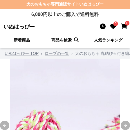
犬のおもちゃ
専門通販サイト
いぬはっぴー
6,000
円以上のご購入で送料無料
0
0
いぬはっぴー
新着商品
商品を検索
人気ランキング
いぬはっぴー TOP
›
ロープの一覧
›
犬のおもちゃ 丸結び玉付き
Previous slide
Ne