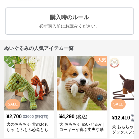
購入時のルール
必ず購入前にお読みください。
ぬいぐるみの人気アイテム一覧
人気
SALE
SALE
¥
13
¥
2,700
¥
4,290
(税込)
¥
3000
(割引前)
¥
12,410
前)
犬のおもちゃ 犬のおも
犬 おもちゃ ぬいぐるみ |
犬 おもちゃ ぬ
ちゃ もふもふ恐竜とも
コーギーが喜ぶ丈夫な動
ダックスフン
だち
物ぬいぐるみ
るみショルダ