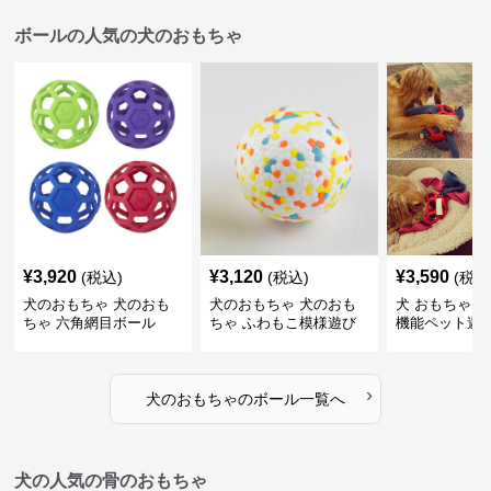
ボールの人気の犬のおもちゃ
¥
3,920
¥
3,120
¥
3,590
(税込)
(税込)
(税込
犬のおもちゃ 犬のおも
犬のおもちゃ 犬のおも
犬 おもちゃ ボ
ちゃ 六角網目ボール
ちゃ ふわもこ模様遊び
機能ペット遊
ボール
›
犬のおもちゃ
の
ボール
一覧へ
犬の人気の骨のおもちゃ