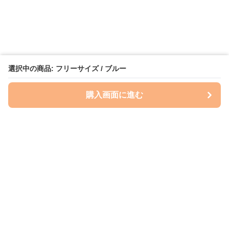
選択中の商品: フリーサイズ / ブルー
購入画面に進む
いぬはっぴー
について