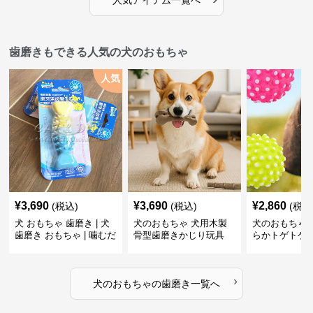
人気アイテム一覧へ
歯磨きもできる人気の犬のおもちゃ
人気
¥
3,690
¥
3,690
¥
2,860
(税込)
(税込)
(税込
犬 おもちゃ 歯磨き | 犬
犬のおもちゃ 犬用木製
犬のおもちゃ 
歯磨き おもちゃ | 噛むだ
骨型歯磨きかじり玩具
らかトゲトゲ
けで歯垢除去！小型犬用
歯磨きおもち
ゴム製デンタルケア
›
犬のおもちゃ
の
歯磨き
一覧へ