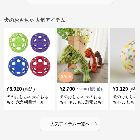
犬のおもちゃ 人気アイテム
SALE
¥
3,920
¥
2,700
¥
3,120
(税込)
(税込
¥
3000
(割引前)
犬のおもちゃ 犬のおも
犬のおもちゃ 犬のおも
犬のおもちゃ 
ちゃ 六角網目ボール
ちゃ もふもふ恐竜とも
ちゃ ふわもこ
だち
ボール
›
人気アイテム一覧へ