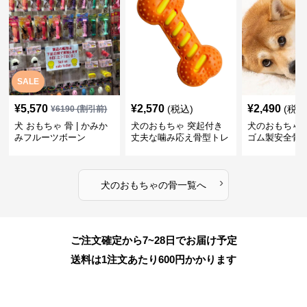
SALE
¥
5,570
¥
2,570
¥
2,490
(税込)
(税込
¥
6190
(割引前)
犬 おもちゃ 骨 | かみか
犬のおもちゃ 突起付き
犬のおもちゃ
みフルーツボーン
丈夫な噛み応え骨型トレ
ゴム製安全骨
ーニング玩具
ちゃ
›
犬のおもちゃ
の
骨
一覧へ
ご注文確定から7~28日でお届け予定
送料は1注文あたり
600
円かかります