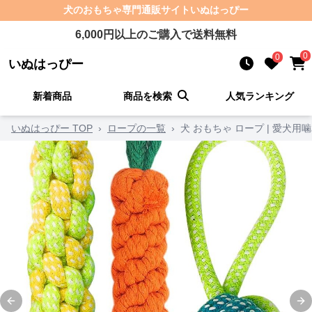
犬のおもちゃ
専門通販サイト
いぬはっぴー
6,000
円以上のご購入で送料無料
0
0
いぬはっぴー
新着商品
商品を検索
人気ランキング
いぬはっぴー TOP
›
ロープの一覧
›
犬 おもちゃ ロープ | 愛犬
Previous slide
Ne