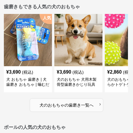
歯磨きもできる人気の犬のおもちゃ
人気
¥
3,690
¥
3,690
¥
2,860
(税込)
(税込)
(税込
犬 おもちゃ 歯磨き | 犬
犬のおもちゃ 犬用木製
犬のおもちゃ 
歯磨き おもちゃ | 噛むだ
骨型歯磨きかじり玩具
らかトゲトゲ
けで歯垢除去！小型犬用
歯磨きおもち
ゴム製デンタルケア
›
犬のおもちゃ
の
歯磨き
一覧へ
ボールの人気の犬のおもちゃ