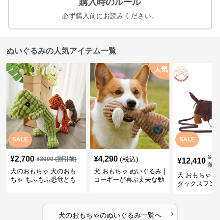
購入時のルール
必ず購入前にお読みください。
ぬいぐるみの人気アイテム一覧
人気
SALE
SALE
¥
13
¥
2,700
¥
4,290
(税込)
¥
3000
(割引前)
¥
12,410
前)
犬のおもちゃ 犬のおも
犬 おもちゃ ぬいぐるみ |
犬 おもちゃ ぬ
ちゃ もふもふ恐竜とも
コーギーが喜ぶ丈夫な動
ダックスフン
だち
物ぬいぐるみ
るみショルダ
›
犬のおもちゃ
の
ぬいぐるみ
一覧へ