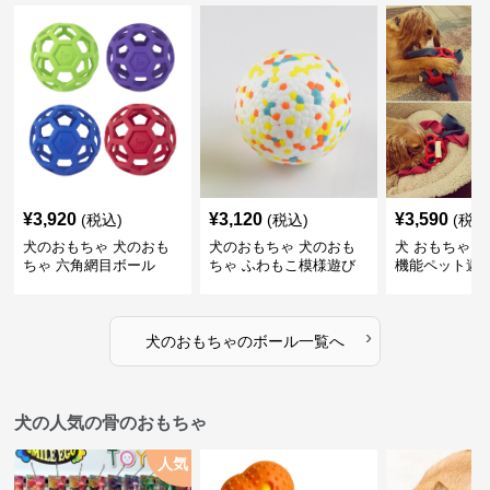
¥
3,920
¥
3,120
¥
3,590
(税込)
(税込)
(税込
犬のおもちゃ 犬のおも
犬のおもちゃ 犬のおも
犬 おもちゃ ボ
ちゃ 六角網目ボール
ちゃ ふわもこ模様遊び
機能ペット遊
ボール
›
犬のおもちゃ
の
ボール
一覧へ
犬の人気の骨のおもちゃ
人気