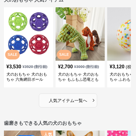
SALE
SALE
¥
3,530
¥
2,700
¥
3,120
(税込
¥
3920
(割引前)
¥
3000
(割引前)
犬のおもちゃ 犬のおも
犬のおもちゃ 犬のおも
犬のおもちゃ 
ちゃ 六角網目ボール
ちゃ もふもふ恐竜とも
ちゃ ふわもこ
だち
ボール
›
人気アイテム一覧へ
歯磨きもできる人気の犬のおもちゃ
人気