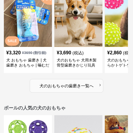
SALE
¥
3,320
¥
3,690
¥
2,860
(税込)
(税込
¥
3690
(割引前)
犬 おもちゃ 歯磨き | 犬
犬のおもちゃ 犬用木製
犬のおもちゃ 
歯磨き おもちゃ | 噛むだ
骨型歯磨きかじり玩具
らかトゲトゲ
けで歯垢除去！小型犬用
歯磨きおもち
ゴム製デンタルケア
›
犬のおもちゃ
の
歯磨き
一覧へ
ボールの人気の犬のおもちゃ