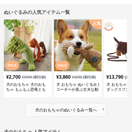
ぬいぐるみの人気アイテム一覧
人気
SALE
SALE
¥
2,700
¥
3,860
¥
13,790
(税
¥
3000
(割引前)
¥
4290
(割引前)
犬のおもちゃ 犬のおも
犬 おもちゃ ぬいぐるみ |
犬 おもちゃ ぬ
ちゃ もふもふ恐竜とも
コーギーが喜ぶ丈夫な動
ダックスフン
だち
物ぬいぐるみ
るみショルダ
›
犬のおもちゃ
の
ぬいぐるみ
一覧へ
犬のおもちゃ 人気アイテム