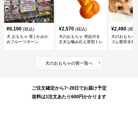
¥
6,190
¥
2,570
¥
2,490
(税込)
(税込)
(税込
犬 おもちゃ 骨 | かみか
犬のおもちゃ 突起付き
犬のおもちゃ
みフルーツボーン
丈夫な噛み応え骨型トレ
ゴム製安全骨
ーニング玩具
ちゃ
›
犬のおもちゃ
の
骨
一覧へ
ご注文確定から7~28日でお届け予定
送料は1注文あたり
600
円かかります