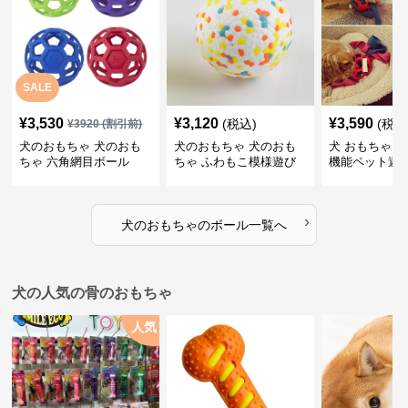
SALE
¥
3,530
¥
3,120
¥
3,590
(税込)
(税込
¥
3920
(割引前)
犬のおもちゃ 犬のおも
犬のおもちゃ 犬のおも
犬 おもちゃ ボ
ちゃ 六角網目ボール
ちゃ ふわもこ模様遊び
機能ペット遊
ボール
›
犬のおもちゃ
の
ボール
一覧へ
犬の人気の骨のおもちゃ
人気