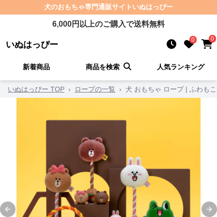
犬のおもちゃ
専門通販サイト
いぬはっぴー
6,000
円以上のご購入で送料無料
0
0
いぬはっぴー
新着商品
商品を検索
人気ランキング
いぬはっぴー TOP
›
ロープの一覧
›
犬 おもちゃ ロープ | ふわ
Previous slide
Ne