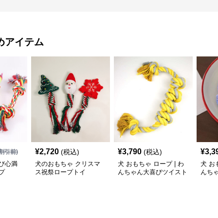
めアイテム
¥
2,720
¥
3,790
¥
3,3
(税込)
(税込)
割引前)
び心満
犬のおもちゃ クリスマ
犬 おもちゃ ロープ | わ
犬 お
プ
ス祝祭ロープトイ
んちゃん大喜びツイスト
んち
ロープ
ム