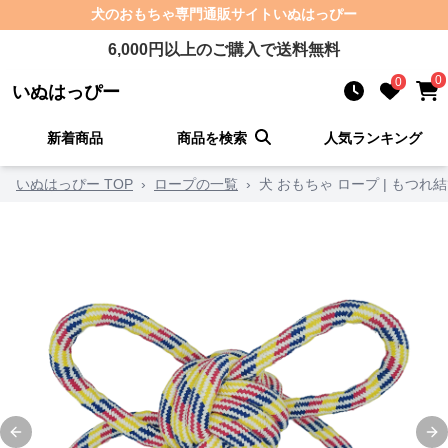
犬のおもちゃ
専門通販サイト
いぬはっぴー
6,000
円以上のご購入で送料無料
0
0
いぬはっぴー
新着商品
商品を検索
人気ランキング
いぬはっぴー TOP
›
ロープの一覧
›
犬 おもちゃ ロープ | もつ
Previous slide
Ne