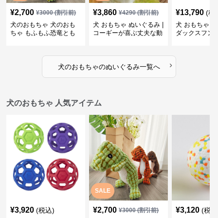
¥
2,700
¥
3,860
¥
13,790
(税
¥
3000
(割引前)
¥
4290
(割引前)
犬のおもちゃ 犬のおも
犬 おもちゃ ぬいぐるみ |
犬 おもちゃ ぬ
ちゃ もふもふ恐竜とも
コーギーが喜ぶ丈夫な動
ダックスフン
だち
物ぬいぐるみ
るみショルダ
›
犬のおもちゃ
の
ぬいぐるみ
一覧へ
犬のおもちゃ 人気アイテム
SALE
¥
3,920
¥
2,700
¥
3,120
(税込)
(税込
¥
3000
(割引前)