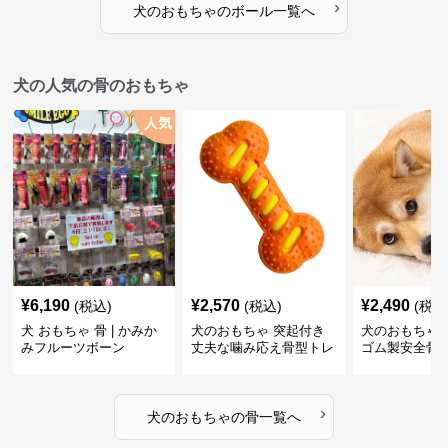
›
犬のおもちゃ
の
ボール
一覧へ
犬の人気の骨のおもちゃ
人気
¥
6,190
¥
2,570
¥
2,490
(税込)
(税込)
(税込
犬 おもちゃ 骨 | かみか
犬のおもちゃ 突起付き
犬のおもちゃ
みフルーツボーン
丈夫な噛み応え骨型トレ
ゴム製安全骨
ーニング玩具
ちゃ
›
犬のおもちゃ
の
骨
一覧へ