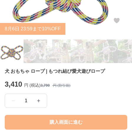
8
月
6
日 23:59まで10%OFF
犬 おもちゃ ロープ | もつれ結び愛犬遊びロープ
3,410
円 (税込)
3,790
円 (割引前)
1
購入画面に進む