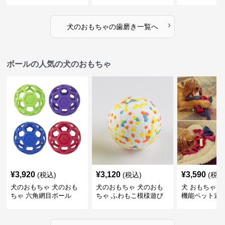
けで歯垢除去！小型犬用
歯磨きおもち
ゴム製デンタルケア
›
犬のおもちゃ
の
歯磨き
一覧へ
ボールの人気の犬のおもちゃ
¥
3,920
¥
3,120
¥
3,590
(税込)
(税込)
(税込
犬のおもちゃ 犬のおも
犬のおもちゃ 犬のおも
犬 おもちゃ ボ
ちゃ 六角網目ボール
ちゃ ふわもこ模様遊び
機能ペット遊
ボール