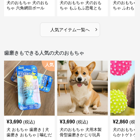
犬のおもちゃ 犬のおも
犬のおもちゃ 犬のおも
犬のおもちゃ 
ちゃ 六角網目ボール
ちゃ もふもふ恐竜とも
ちゃ ふわもこ
だち
ボール
›
人気アイテム一覧へ
歯磨きもできる人気の犬のおもちゃ
人気
¥
3,690
¥
3,690
¥
2,860
(税込)
(税込)
(税込
犬 おもちゃ 歯磨き | 犬
犬のおもちゃ 犬用木製
犬のおもちゃ 
歯磨き おもちゃ | 噛むだ
骨型歯磨きかじり玩具
らかトゲトゲ