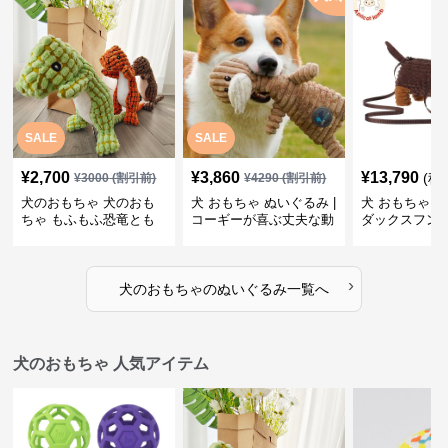
SALE
SALE
¥
2,700
¥
3,860
¥
13,790
(税
¥
3000
(割引前)
¥
4290
(割引前)
犬のおもちゃ 犬のおも
犬 おもちゃ ぬいぐるみ |
犬 おもちゃ ぬ
ちゃ もふもふ恐竜とも
コーギーが喜ぶ丈夫な動
ダックスフン
だち
物ぬいぐるみ
るみショルダ
›
犬のおもちゃ
の
ぬいぐるみ
一覧へ
犬のおもちゃ 人気アイテム