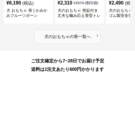
¥
6,190
¥
2,310
¥
2,490
(税込)
(税込
¥
2570
(割引前)
犬 おもちゃ 骨 | かみか
犬のおもちゃ 突起付き
犬のおもちゃ
みフルーツボーン
丈夫な噛み応え骨型トレ
ゴム製安全骨
ーニング玩具
ちゃ
›
犬のおもちゃ
の
骨
一覧へ
ご注文確定から7~28日でお届け予定
送料は1注文あたり
600
円かかります