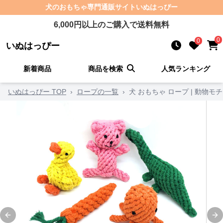
犬のおもちゃ
専門通販サイト
いぬはっぴー
6,000
円以上のご購入で送料無料
0
0
いぬはっぴー
新着商品
商品を検索
人気ランキング
いぬはっぴー TOP
›
ロープの一覧
›
犬 おもちゃ ロープ | 動物
Previous slide
Ne