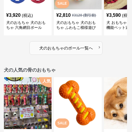
SALE
¥
3,920
¥
2,810
¥
3,590
(税込)
(税込
¥
3120
(割引前)
犬のおもちゃ 犬のおも
犬のおもちゃ 犬のおも
犬 おもちゃ ボ
ちゃ 六角網目ボール
ちゃ ふわもこ模様遊び
機能ペット遊
ボール
›
犬のおもちゃ
の
ボール
一覧へ
犬の人気の骨のおもちゃ
人気
SALE