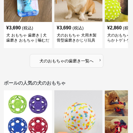
¥
3,690
¥
3,690
¥
2,860
(税込)
(税込)
(税込
犬 おもちゃ 歯磨き | 犬
犬のおもちゃ 犬用木製
犬のおもちゃ 
歯磨き おもちゃ | 噛むだ
骨型歯磨きかじり玩具
らかトゲトゲ
けで歯垢除去！小型犬用
歯磨きおもち
ゴム製デンタルケア
›
犬のおもちゃ
の
歯磨き
一覧へ
ボールの人気の犬のおもちゃ