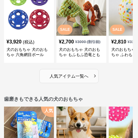
SALE
SALE
¥
3,920
¥
2,700
¥
2,810
(税込)
¥
3000
(割引前)
¥
312
犬のおもちゃ 犬のおも
犬のおもちゃ 犬のおも
犬のおもちゃ 
ちゃ 六角網目ボール
ちゃ もふもふ恐竜とも
ちゃ ふわもこ
だち
ボール
›
人気アイテム一覧へ
歯磨きもできる人気の犬のおもちゃ
人気