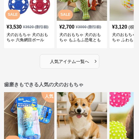
SALE
SALE
¥
3,530
¥
2,700
¥
3,120
(税込
¥
3920
(割引前)
¥
3000
(割引前)
犬のおもちゃ 犬のおも
犬のおもちゃ 犬のおも
犬のおもちゃ 
ちゃ 六角網目ボール
ちゃ もふもふ恐竜とも
ちゃ ふわもこ
だち
ボール
›
人気アイテム一覧へ
歯磨きもできる人気の犬のおもちゃ
人気