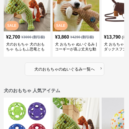
SALE
SALE
¥
2,700
¥
3,860
¥
13,790
(税
¥
3000
(割引前)
¥
4290
(割引前)
犬のおもちゃ 犬のおも
犬 おもちゃ ぬいぐるみ |
犬 おもちゃ ぬ
ちゃ もふもふ恐竜とも
コーギーが喜ぶ丈夫な動
ダックスフン
だち
物ぬいぐるみ
るみショルダ
›
犬のおもちゃ
の
ぬいぐるみ
一覧へ
犬のおもちゃ 人気アイテム