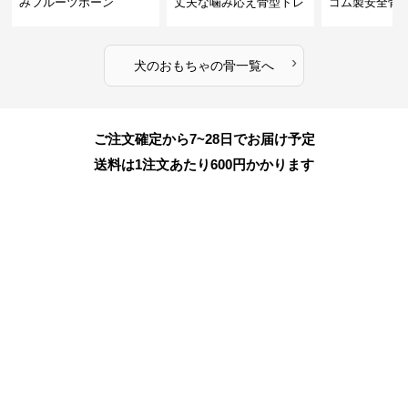
みフルーツボーン
丈夫な噛み応え骨型トレ
ゴム製安全骨
ーニング玩具
ちゃ
›
犬のおもちゃ
の
骨
一覧へ
ご注文確定から7~28日でお届け予定
送料は1注文あたり
600
円かかります