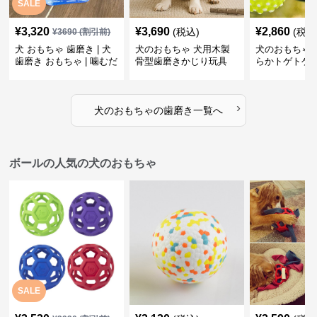
SALE
¥
3,320
¥
3,690
¥
2,860
(税込)
(税込
¥
3690
(割引前)
犬 おもちゃ 歯磨き | 犬
犬のおもちゃ 犬用木製
犬のおもちゃ 
歯磨き おもちゃ | 噛むだ
骨型歯磨きかじり玩具
らかトゲトゲ
けで歯垢除去！小型犬用
歯磨きおもち
ゴム製デンタルケア
›
犬のおもちゃ
の
歯磨き
一覧へ
ボールの人気の犬のおもちゃ
SALE