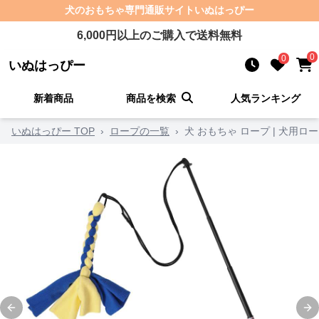
犬のおもちゃ
専門通販サイト
いぬはっぴー
6,000
円以上のご購入で送料無料
0
0
いぬはっぴー
新着商品
商品を検索
人気ランキング
いぬはっぴー TOP
›
ロープの一覧
›
犬 おもちゃ ロープ | 犬用
Previous slide
Ne