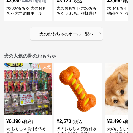
¥
3,530
¥
3,120
¥
3,590
(税込)
(税込
¥
3920
(割引前)
犬のおもちゃ 犬のおも
犬のおもちゃ 犬のおも
犬 おもちゃ ボ
ちゃ 六角網目ボール
ちゃ ふわもこ模様遊び
機能ペット遊
ボール
›
犬のおもちゃ
の
ボール
一覧へ
犬の人気の骨のおもちゃ
人気
¥
6,190
¥
2,570
¥
2,490
(税込)
(税込)
(税込
犬 おもちゃ 骨 | かみか
犬のおもちゃ 突起付き
犬のおもちゃ