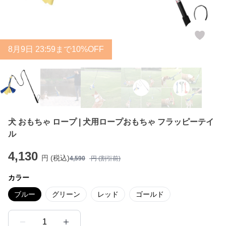
8
月
9
日 23:59まで10%OFF
犬 おもちゃ ロープ | 犬用ロープおもちゃ フラッピーテイ
ル
4,130
円 (税込)
4,590
円 (割引前)
カラー
ブルー
グリーン
レッド
ゴールド
1