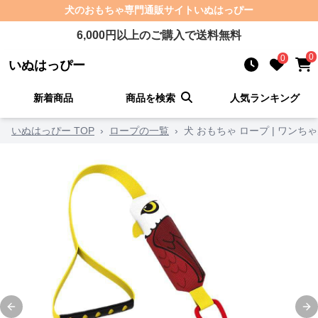
犬のおもちゃ
専門通販サイト
いぬはっぴー
6,000
円以上のご購入で送料無料
0
0
いぬはっぴー
新着商品
商品を検索
人気ランキング
いぬはっぴー TOP
›
ロープの一覧
›
犬 おもちゃ ロープ | ワン
Previous slide
Ne