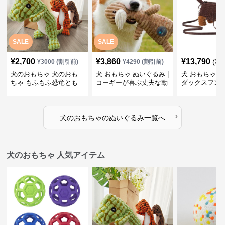
SALE
SALE
¥
2,700
¥
3,860
¥
13,790
(税
¥
3000
(割引前)
¥
4290
(割引前)
犬のおもちゃ 犬のおも
犬 おもちゃ ぬいぐるみ |
犬 おもちゃ ぬ
ちゃ もふもふ恐竜とも
コーギーが喜ぶ丈夫な動
ダックスフン
だち
物ぬいぐるみ
るみショルダ
›
犬のおもちゃ
の
ぬいぐるみ
一覧へ
犬のおもちゃ 人気アイテム