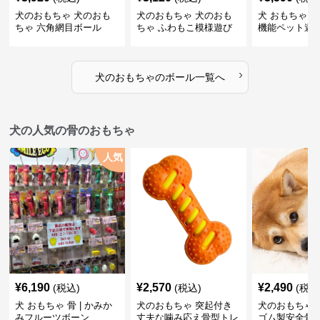
犬のおもちゃ 犬のおも
犬のおもちゃ 犬のおも
犬 おもちゃ ボ
ちゃ 六角網目ボール
ちゃ ふわもこ模様遊び
機能ペット遊
ボール
›
犬のおもちゃ
の
ボール
一覧へ
犬の人気の骨のおもちゃ
人気
¥
6,190
¥
2,570
¥
2,490
(税込)
(税込)
(税込
犬 おもちゃ 骨 | かみか
犬のおもちゃ 突起付き
犬のおもちゃ
みフルーツボーン
丈夫な噛み応え骨型トレ
ゴム製安全骨