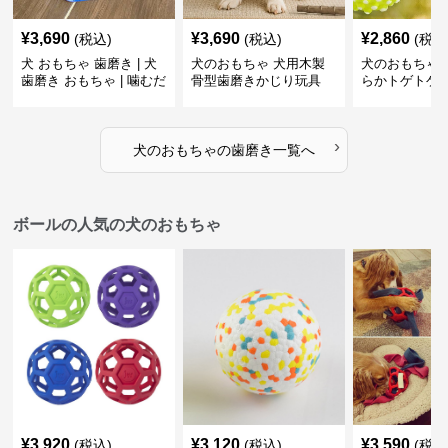
¥
3,690
¥
3,690
¥
2,860
(税込)
(税込)
(税込
犬 おもちゃ 歯磨き | 犬
犬のおもちゃ 犬用木製
犬のおもちゃ 
歯磨き おもちゃ | 噛むだ
骨型歯磨きかじり玩具
らかトゲトゲ
けで歯垢除去！小型犬用
歯磨きおもち
ゴム製デンタルケア
›
犬のおもちゃ
の
歯磨き
一覧へ
ボールの人気の犬のおもちゃ
¥
3,920
¥
3,120
¥
3,590
(税込)
(税込)
(税込