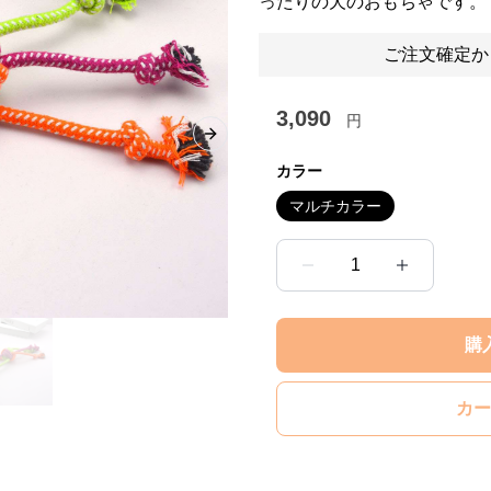
ったりの犬のおもちゃです。
ご注文確定か
3,090
円
Next slide
カラー
マルチカラー
1
購
カー