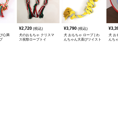
¥
2,720
¥
3,790
¥
3,3
(税込)
(税込)
び心満
犬のおもちゃ クリスマ
犬 おもちゃ ロープ | わ
犬 お
プ
ス祝祭ロープトイ
んちゃん大喜びツイスト
んち
ロープ
ム