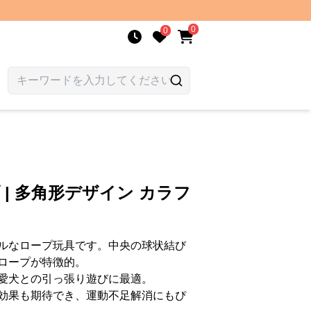
0
0
 | 多角形デザイン カラフ
ルなロープ玩具です。中央の球状結び
ロープが特徴的。
愛犬との引っ張り遊びに最適。
効果も期待でき、運動不足解消にもぴ