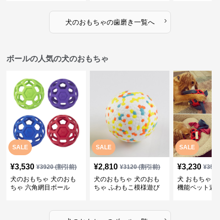
ゴム製デンタルケア
›
犬のおもちゃ
の
歯磨き
一覧へ
ボールの人気の犬のおもちゃ
SALE
SALE
SALE
¥
3,530
¥
2,810
¥
3,230
¥
3920
(割引前)
¥
3120
(割引前)
¥
359
犬のおもちゃ 犬のおも
犬のおもちゃ 犬のおも
犬 おもちゃ ボ
ちゃ 六角網目ボール
ちゃ ふわもこ模様遊び
機能ペット遊
ボール
›