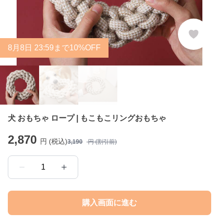
8
月
8
日 23:59まで10%OFF
犬 おもちゃ ロープ | もこもこリングおもちゃ
2,870
円 (税込)
3,190
円 (割引前)
1
購入画面に進む