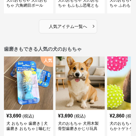
犬のおもちゃ 犬のおも
犬のおもちゃ 犬のおも
犬のおもちゃ 
ちゃ 六角網目ボール
ちゃ もふもふ恐竜とも
ちゃ ふわもこ
だち
ボール
›
人気アイテム一覧へ
歯磨きもできる人気の犬のおもちゃ
人気
¥
3,690
¥
3,690
¥
2,860
(税込)
(税込)
(税込
犬 おもちゃ 歯磨き | 犬
犬のおもちゃ 犬用木製
犬のおもちゃ 
歯磨き おもちゃ | 噛むだ
骨型歯磨きかじり玩具
らかトゲトゲ
けで歯垢除去！小型犬用
歯磨きおもち