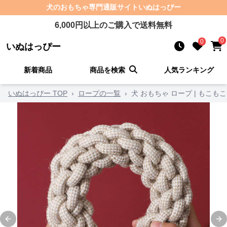
犬のおもちゃ
専門通販サイト
いぬはっぴー
6,000
円以上のご購入で送料無料
0
0
いぬはっぴー
新着商品
商品を検索
人気ランキング
いぬはっぴー TOP
›
ロープの一覧
›
犬 おもちゃ ロープ | もこ
Previous slide
Ne