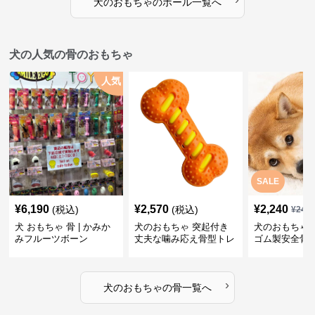
犬のおもちゃ
の
ボール
一覧へ
犬の人気の骨のおもちゃ
人気
SALE
¥
6,190
¥
2,570
¥
2,240
(税込)
(税込)
¥
249
犬 おもちゃ 骨 | かみか
犬のおもちゃ 突起付き
犬のおもちゃ
みフルーツボーン
丈夫な噛み応え骨型トレ
ゴム製安全骨
ーニング玩具
ちゃ
›
犬のおもちゃ
の
骨
一覧へ