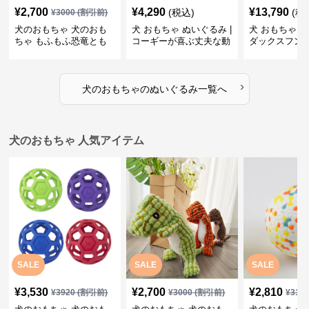
¥
2,700
¥
4,290
¥
13,790
(税込)
(税
¥
3000
(割引前)
犬のおもちゃ 犬のおも
犬 おもちゃ ぬいぐるみ |
犬 おもちゃ ぬ
ちゃ もふもふ恐竜とも
コーギーが喜ぶ丈夫な動
ダックスフン
だち
物ぬいぐるみ
るみショルダ
›
犬のおもちゃ
の
ぬいぐるみ
一覧へ
犬のおもちゃ 人気アイテム
SALE
SALE
SALE
¥
3,530
¥
2,700
¥
2,810
¥
3920
(割引前)
¥
3000
(割引前)
¥
312