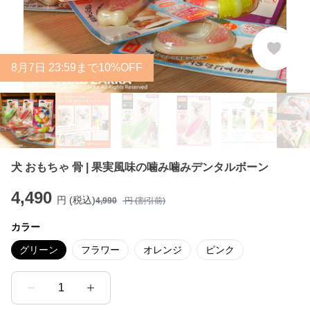
8
月
7
日 23:59まで10%OFF
犬 おもちゃ 骨 | 果実風味の噛み噛みデンタルボーン
4,490
円 (税込)
4,990
円 (割引前)
カラー
グリーン
フラワー
オレンジ
ピンク
1