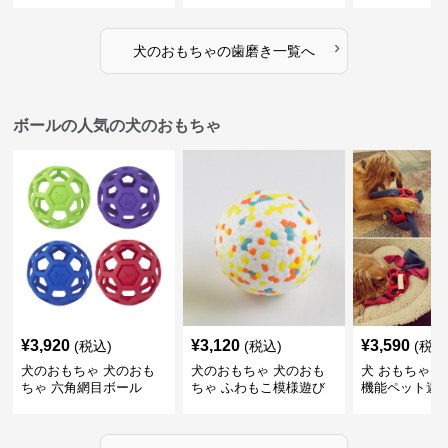
ゴム製デンタルケア
›
犬のおもちゃ
の
歯磨き
一覧へ
ボールの人気の犬のおもちゃ
¥
3,920
¥
3,120
¥
3,590
(税込)
(税込)
(税込
犬のおもちゃ 犬のおも
犬のおもちゃ 犬のおも
犬 おもちゃ ボ
ちゃ 六角網目ボール
ちゃ ふわもこ模様遊び
機能ペット遊
ボール