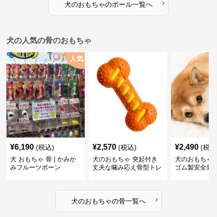
›
犬のおもちゃ
の
ボール
一覧へ
犬の人気の骨のおもちゃ
人気
¥
6,190
¥
2,570
¥
2,490
(税込)
(税込)
(税込
犬 おもちゃ 骨 | かみか
犬のおもちゃ 突起付き
犬のおもちゃ
みフルーツボーン
丈夫な噛み応え骨型トレ
ゴム製安全骨
ーニング玩具
ちゃ
›
犬のおもちゃ
の
骨
一覧へ