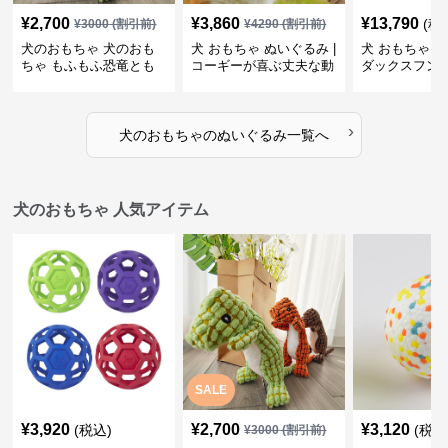
¥
2,700
¥
3,860
¥
13,790
(税
¥
3000
(割引前)
¥
4290
(割引前)
犬のおもちゃ 犬のおも
犬 おもちゃ ぬいぐるみ |
犬 おもちゃ ぬ
ちゃ もふもふ恐竜とも
コーギーが喜ぶ丈夫な動
ダックスフン
だち
物ぬいぐるみ
るみショルダ
›
犬のおもちゃ
の
ぬいぐるみ
一覧へ
犬のおもちゃ 人気アイテム
SALE
¥
3,920
¥
2,700
¥
3,120
(税込)
(税込
¥
3000
(割引前)