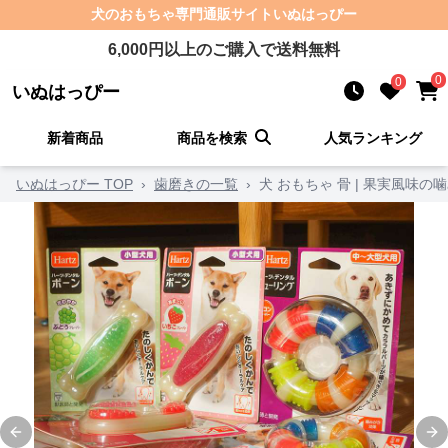
犬のおもちゃ
専門通販サイト
いぬはっぴー
6,000
円以上のご購入で送料無料
0
0
いぬはっぴー
新着商品
商品を検索
人気ランキング
いぬはっぴー TOP
›
歯磨きの一覧
›
犬 おもちゃ 骨 | 果実風味
Previous slide
Ne