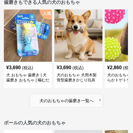
歯磨きもできる人気の犬のおもちゃ
人気
¥
3,690
¥
3,690
¥
2,860
(税込)
(税込)
(税込
犬 おもちゃ 歯磨き | 犬
犬のおもちゃ 犬用木製
犬のおもちゃ 
歯磨き おもちゃ | 噛むだ
骨型歯磨きかじり玩具
らかトゲトゲ
けで歯垢除去！小型犬用
歯磨きおもち
ゴム製デンタルケア
›
犬のおもちゃ
の
歯磨き
一覧へ
ボールの人気の犬のおもちゃ