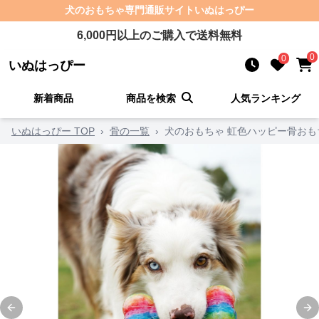
犬のおもちゃ
専門通販サイト
いぬはっぴー
6,000
円以上のご購入で送料無料
0
0
いぬはっぴー
新着商品
商品を検索
人気ランキング
いぬはっぴー TOP
›
骨の一覧
›
犬のおもちゃ 虹色ハッピー骨おも
Previous slide
Ne