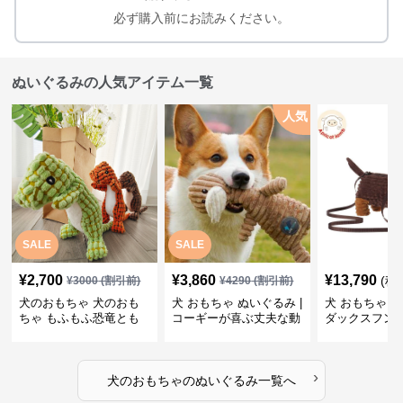
必ず購入前にお読みください。
ぬいぐるみの人気アイテム一覧
人気
SALE
SALE
¥
2,700
¥
3,860
¥
13,790
(税
¥
3000
(割引前)
¥
4290
(割引前)
犬のおもちゃ 犬のおも
犬 おもちゃ ぬいぐるみ |
犬 おもちゃ ぬ
ちゃ もふもふ恐竜とも
コーギーが喜ぶ丈夫な動
ダックスフン
だち
物ぬいぐるみ
るみショルダ
›
犬のおもちゃ
の
ぬいぐるみ
一覧へ