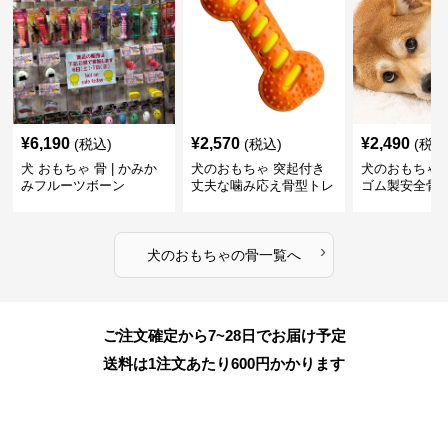
¥
6,190
¥
2,570
¥
2,490
(税込)
(税込)
(税込
犬 おもちゃ 骨 | かみか
犬のおもちゃ 突起付き
犬のおもちゃ
みフルーツボーン
丈夫な噛み応え骨型トレ
ゴム製安全骨
ーニング玩具
ちゃ
›
犬のおもちゃ
の
骨
一覧へ
ご注文確定から7~28日でお届け予定
送料は1注文あたり
600
円かかります