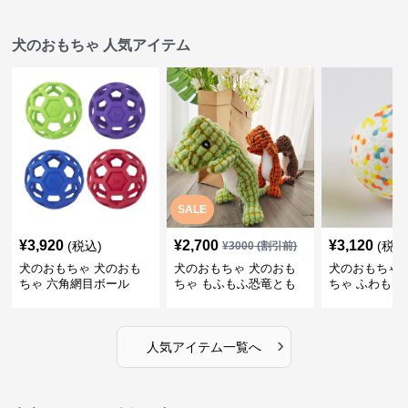
犬のおもちゃ 人気アイテム
SALE
¥
3,920
¥
2,700
¥
3,120
(税込)
(税込
¥
3000
(割引前)
犬のおもちゃ 犬のおも
犬のおもちゃ 犬のおも
犬のおもちゃ 
ちゃ 六角網目ボール
ちゃ もふもふ恐竜とも
ちゃ ふわもこ
だち
ボール
›
人気アイテム一覧へ