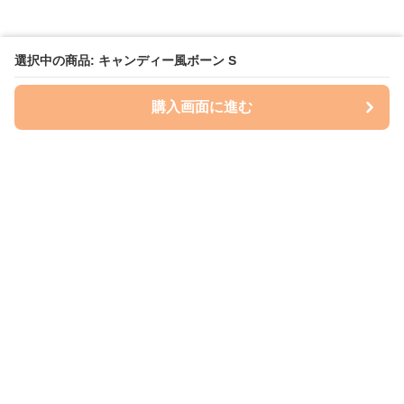
選択中の商品: キャンディー風ボーン S
購入画面に進む
いぬはっぴー
について
会社概要