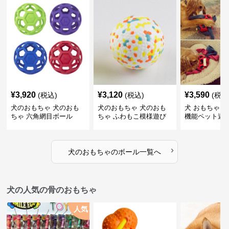
¥
3,920
¥
3,120
¥
3,590
(税込)
(税込)
(税込
犬のおもちゃ 犬のおも
犬のおもちゃ 犬のおも
犬 おもちゃ ボ
ちゃ 六角網目ボール
ちゃ ふわもこ模様遊び
機能ペット遊
ボール
›
犬のおもちゃ
の
ボール
一覧へ
犬の人気の骨のおもちゃ
人気