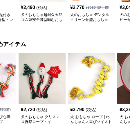
¥
2,490
¥
2,770
¥
3,0
(税込)
¥
3080
(割引前)
起付き
犬のおもちゃ超耐久天然
犬のおもちゃ デンタル
犬の
骨型トレ
ゴム製安全骨型噛むおも
クリーン骨型おもちゃ
ピー
ちゃ
めアイテム
¥
2,720
¥
3,790
¥
3,3
(税込)
(税込)
割引前)
び心満
犬のおもちゃ クリスマ
犬 おもちゃ ロープ | わ
犬 お
プ
ス祝祭ロープトイ
んちゃん大喜びツイスト
んち
ロープ
ム