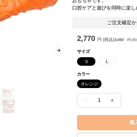
おもちゃです。
口腔ケアと遊びを同時に楽し
ご注文確定か
2,770
円 (税込)
3,080
円 (
サイズ
Next slide
S
L
カラー
オレンジ
1
購