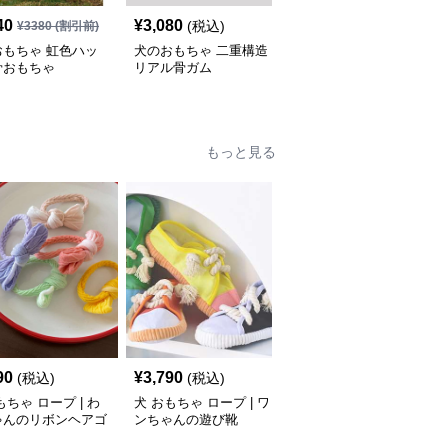
40
¥
3,080
¥
4,390
(税込)
(税込)
¥
3380
(割引前)
おもちゃ 虹色ハッ
犬のおもちゃ 二重構造
犬のおもちゃ わんちゃ
骨おもちゃ
リアル骨ガム
ん大喜び 耐噛み骨
もっと見る
SALE
90
¥
3,790
¥
5,660
(税込)
(税込)
¥
6290
(割引前)
もちゃ ロープ | わ
犬 おもちゃ ロープ | ワ
犬 おもちゃ ロープ | ふ
ゃんのリボンヘアゴ
ンちゃんの遊び靴
わもこペットのお友達ロ
ープ