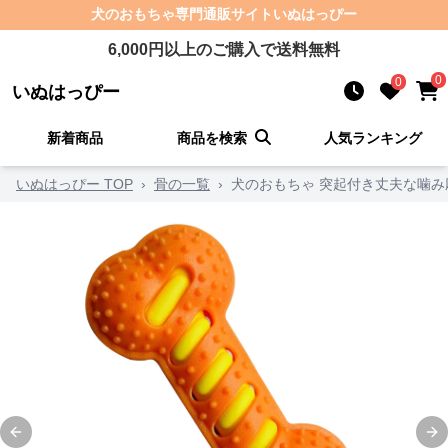
犬のおもちゃ
専門通販サイト
いぬはっぴー
6,000
円以上のご購入で送料無料
0
0
いぬはっぴー
新着商品
商品を検索
人気ランキング
いぬはっぴー TOP
›
骨の一覧
›
犬のおもちゃ 突起付き丈夫な噛
Previous slide
Ne