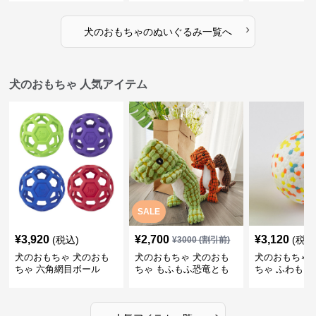
›
犬のおもちゃ
の
ぬいぐるみ
一覧へ
犬のおもちゃ 人気アイテム
SALE
¥
3,920
¥
2,700
¥
3,120
(税込)
(税込
¥
3000
(割引前)
犬のおもちゃ 犬のおも
犬のおもちゃ 犬のおも
犬のおもちゃ 
ちゃ 六角網目ボール
ちゃ もふもふ恐竜とも
ちゃ ふわもこ
だち
ボール