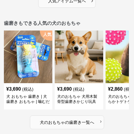
›
人気アイテム一覧へ
歯磨きもできる人気の犬のおもちゃ
人気
¥
3,690
¥
3,690
¥
2,860
(税込)
(税込)
(税込
犬 おもちゃ 歯磨き | 犬
犬のおもちゃ 犬用木製
犬のおもちゃ 
歯磨き おもちゃ | 噛むだ
骨型歯磨きかじり玩具
らかトゲトゲ
けで歯垢除去！小型犬用
歯磨きおもち
ゴム製デンタルケア
›
犬のおもちゃ
の
歯磨き
一覧へ