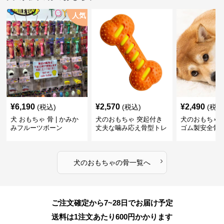
人気
¥
6,190
¥
2,570
¥
2,490
(税込)
(税込)
(税込
犬 おもちゃ 骨 | かみか
犬のおもちゃ 突起付き
犬のおもちゃ
みフルーツボーン
丈夫な噛み応え骨型トレ
ゴム製安全骨
ーニング玩具
ちゃ
›
犬のおもちゃ
の
骨
一覧へ
ご注文確定から7~28日でお届け予定
送料は1注文あたり
600
円かかります