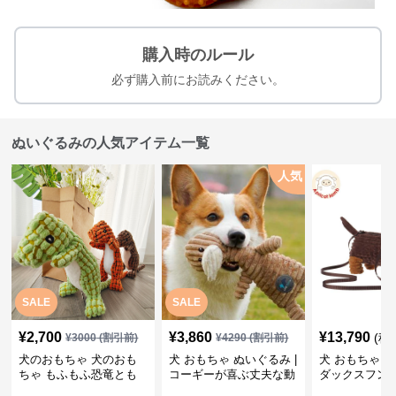
購入時のルール
必ず購入前にお読みください。
ぬいぐるみの人気アイテム一覧
人気
SALE
SALE
¥
2,700
¥
3,860
¥
13,790
(税
¥
3000
(割引前)
¥
4290
(割引前)
犬のおもちゃ 犬のおも
犬 おもちゃ ぬいぐるみ |
犬 おもちゃ ぬ
ちゃ もふもふ恐竜とも
コーギーが喜ぶ丈夫な動
ダックスフン
だち
物ぬいぐるみ
るみショルダ