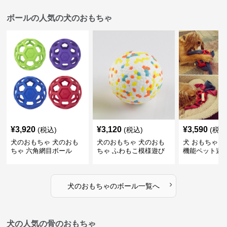
ボールの人気の犬のおもちゃ
¥
3,920
¥
3,120
¥
3,590
(税込)
(税込)
(税込
犬のおもちゃ 犬のおも
犬のおもちゃ 犬のおも
犬 おもちゃ ボ
ちゃ 六角網目ボール
ちゃ ふわもこ模様遊び
機能ペット遊
ボール
›
犬のおもちゃ
の
ボール
一覧へ
犬の人気の骨のおもちゃ