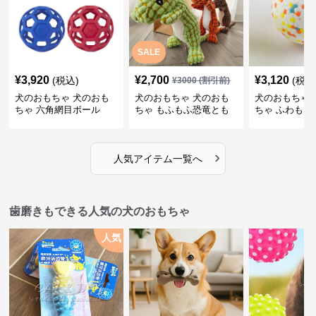
SALE
¥
3,920
¥
2,700
¥
3,120
(税込)
(税込
¥
3000
(割引前)
犬のおもちゃ 犬のおも
犬のおもちゃ 犬のおも
犬のおもちゃ 
ちゃ 六角網目ボール
ちゃ もふもふ恐竜とも
ちゃ ふわもこ
だち
ボール
›
人気アイテム一覧へ
歯磨きもできる人気の犬のおもちゃ
人気