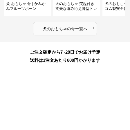
犬 おもちゃ 骨 | かみか
犬のおもちゃ 突起付き
犬のおもちゃ
みフルーツボーン
丈夫な噛み応え骨型トレ
ゴム製安全骨
ーニング玩具
ちゃ
›
犬のおもちゃ
の
骨
一覧へ
ご注文確定から7~28日でお届け予定
送料は1注文あたり
600
円かかります