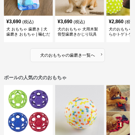
¥
3,690
¥
3,690
¥
2,860
(税込)
(税込)
(税込
犬 おもちゃ 歯磨き | 犬
犬のおもちゃ 犬用木製
犬のおもちゃ 
歯磨き おもちゃ | 噛むだ
骨型歯磨きかじり玩具
らかトゲトゲ
けで歯垢除去！小型犬用
歯磨きおもち
ゴム製デンタルケア
›
犬のおもちゃ
の
歯磨き
一覧へ
ボールの人気の犬のおもちゃ