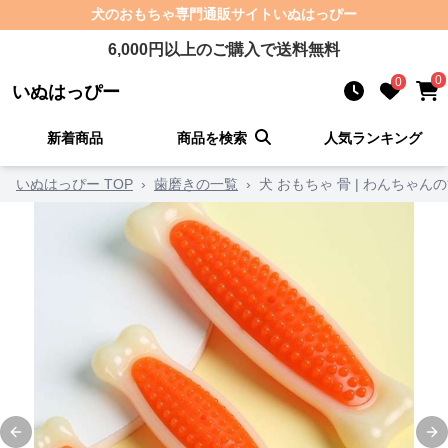
犬のおもちゃ
専門通販サイト
いぬはっぴー
6,000
円以上のご購入で送料無料
0
0
いぬはっぴー
新着商品
商品を検索
人気ランキング
いぬはっぴー TOP
›
歯磨きの一覧
›
犬 おもちゃ 骨 | わんちゃ
Previous slide
Ne