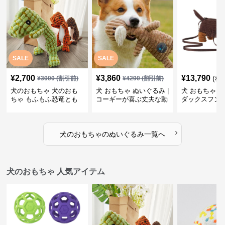
SALE
SALE
¥
2,700
¥
3,860
¥
13,790
(税
¥
3000
(割引前)
¥
4290
(割引前)
犬のおもちゃ 犬のおも
犬 おもちゃ ぬいぐるみ |
犬 おもちゃ ぬ
ちゃ もふもふ恐竜とも
コーギーが喜ぶ丈夫な動
ダックスフン
だち
物ぬいぐるみ
るみショルダ
›
犬のおもちゃ
の
ぬいぐるみ
一覧へ
犬のおもちゃ 人気アイテム