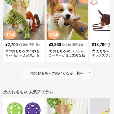
SALE
SALE
¥
2,700
¥
3,860
¥
13,790
(税
¥
3000
(割引前)
¥
4290
(割引前)
犬のおもちゃ 犬のおも
犬 おもちゃ ぬいぐるみ |
犬 おもちゃ ぬ
ちゃ もふもふ恐竜とも
コーギーが喜ぶ丈夫な動
ダックスフン
だち
物ぬいぐるみ
るみショルダ
›
犬のおもちゃ
の
ぬいぐるみ
一覧へ
犬のおもちゃ 人気アイテム