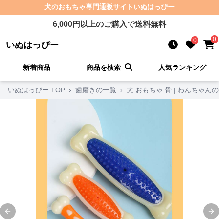
犬のおもちゃ
専門通販サイト
いぬはっぴー
6,000
円以上のご購入で送料無料
0
0
いぬはっぴー
新着商品
商品を検索
人気ランキング
いぬはっぴー TOP
›
歯磨きの一覧
›
犬 おもちゃ 骨 | わんちゃ
Previous slide
Ne