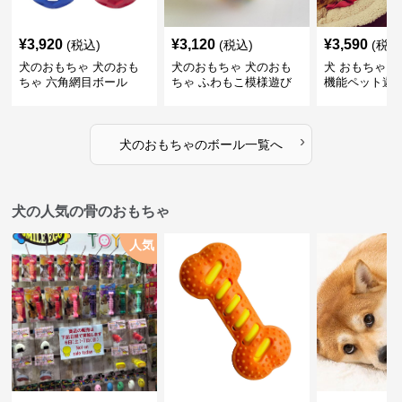
¥
3,920
¥
3,120
¥
3,590
(税込)
(税込)
(税込
犬のおもちゃ 犬のおも
犬のおもちゃ 犬のおも
犬 おもちゃ ボ
ちゃ 六角網目ボール
ちゃ ふわもこ模様遊び
機能ペット遊
ボール
›
犬のおもちゃ
の
ボール
一覧へ
犬の人気の骨のおもちゃ
人気