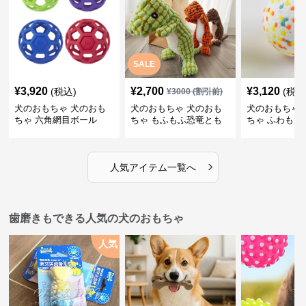
SALE
¥
3,920
¥
2,700
¥
3,120
(税込)
(税込
¥
3000
(割引前)
犬のおもちゃ 犬のおも
犬のおもちゃ 犬のおも
犬のおもちゃ 
ちゃ 六角網目ボール
ちゃ もふもふ恐竜とも
ちゃ ふわもこ
だち
ボール
›
人気アイテム一覧へ
歯磨きもできる人気の犬のおもちゃ
人気