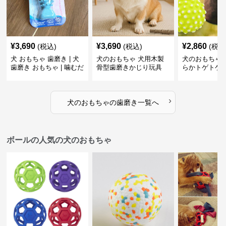
¥
3,690
¥
3,690
¥
2,860
(税込)
(税込)
(税込
犬 おもちゃ 歯磨き | 犬
犬のおもちゃ 犬用木製
犬のおもちゃ 
歯磨き おもちゃ | 噛むだ
骨型歯磨きかじり玩具
らかトゲトゲ
けで歯垢除去！小型犬用
歯磨きおもち
ゴム製デンタルケア
›
犬のおもちゃ
の
歯磨き
一覧へ
ボールの人気の犬のおもちゃ