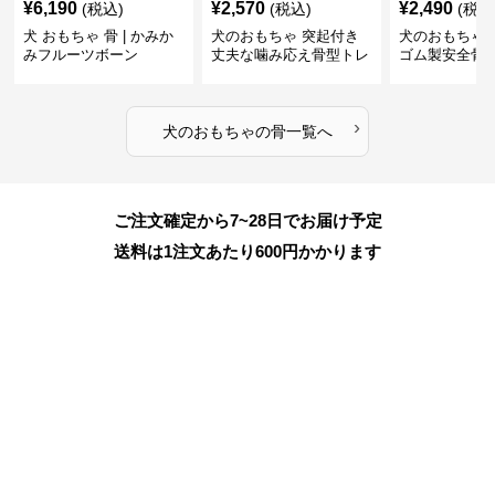
¥
6,190
¥
2,570
¥
2,490
(税込)
(税込)
(税込
犬 おもちゃ 骨 | かみか
犬のおもちゃ 突起付き
犬のおもちゃ
みフルーツボーン
丈夫な噛み応え骨型トレ
ゴム製安全骨
ーニング玩具
ちゃ
›
犬のおもちゃ
の
骨
一覧へ
ご注文確定から7~28日でお届け予定
送料は1注文あたり
600
円かかります