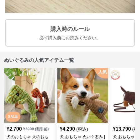
購入時のルール
必ず購入前にお読みください。
ぬいぐるみの人気アイテム一覧
人気
SALE
¥
2,700
¥
4,290
¥
13,790
(税込)
(税
¥
3000
(割引前)
犬のおもちゃ 犬のおも
犬 おもちゃ ぬいぐるみ |
犬 おもちゃ ぬ