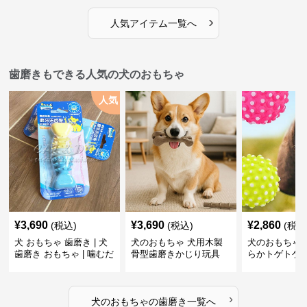
›
人気アイテム一覧へ
歯磨きもできる人気の犬のおもちゃ
人気
¥
3,690
¥
3,690
¥
2,860
(税込)
(税込)
(税込
犬 おもちゃ 歯磨き | 犬
犬のおもちゃ 犬用木製
犬のおもちゃ 
歯磨き おもちゃ | 噛むだ
骨型歯磨きかじり玩具
らかトゲトゲ
けで歯垢除去！小型犬用
歯磨きおもち
ゴム製デンタルケア
›
犬のおもちゃ
の
歯磨き
一覧へ