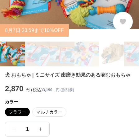
8
月
7
日 23:59まで10%OFF
犬 おもちゃ | ミニサイズ 歯磨き効果のある噛むおもちゃ
2,870
円 (税込)
3,190
円 (割引前)
カラー
フラワー
マルチカラー
1