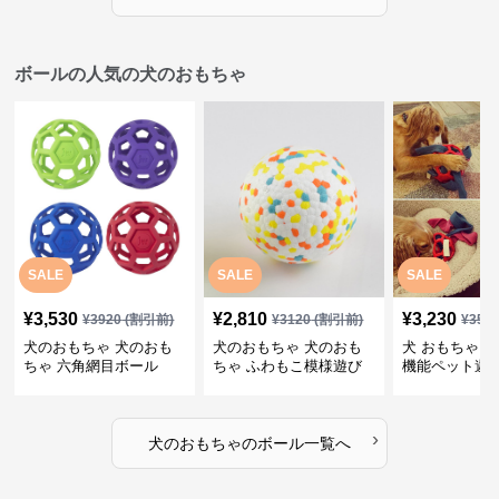
ボールの人気の犬のおもちゃ
SALE
SALE
SALE
¥
3,530
¥
2,810
¥
3,230
¥
3920
(割引前)
¥
3120
(割引前)
¥
359
犬のおもちゃ 犬のおも
犬のおもちゃ 犬のおも
犬 おもちゃ ボ
ちゃ 六角網目ボール
ちゃ ふわもこ模様遊び
機能ペット遊
ボール
›
犬のおもちゃ
の
ボール
一覧へ