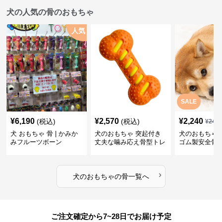
犬の人気の骨のおもちゃ
人気
SALE
¥
6,190
¥
2,570
¥
2,240
(税込)
(税込)
¥
249
犬 おもちゃ 骨 | かみか
犬のおもちゃ 突起付き
犬のおもちゃ
みフルーツボーン
丈夫な噛み応え骨型トレ
ゴム製安全骨
ーニング玩具
ちゃ
›
犬のおもちゃ
の
骨
一覧へ
ご注文確定から7~28日でお届け予定