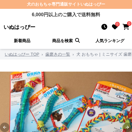
犬のおもちゃ
専門通販サイト
いぬはっぴー
6,000
円以上のご購入で送料無料
0
0
いぬはっぴー
新着商品
商品を検索
人気ランキング
いぬはっぴー TOP
›
歯磨きの一覧
›
犬 おもちゃ | ミニサイズ 
Previous slide
Ne