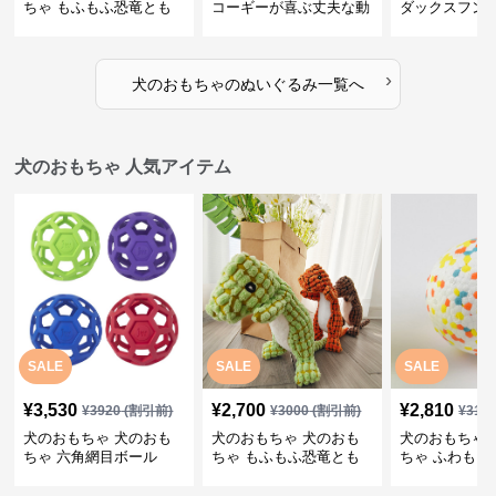
ちゃ もふもふ恐竜とも
コーギーが喜ぶ丈夫な動
ダックスフン
だち
物ぬいぐるみ
るみショルダ
›
犬のおもちゃ
の
ぬいぐるみ
一覧へ
犬のおもちゃ 人気アイテム
SALE
SALE
SALE
¥
3,530
¥
2,700
¥
2,810
¥
3920
(割引前)
¥
3000
(割引前)
¥
312
犬のおもちゃ 犬のおも
犬のおもちゃ 犬のおも
犬のおもちゃ 
ちゃ 六角網目ボール
ちゃ もふもふ恐竜とも
ちゃ ふわもこ
だち
ボール