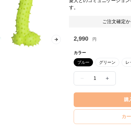
愛犬とのコミュニケーション
す。
ご注文確定か
2,990
円
Next slide
カラー
ブルー
グリーン
レ
1
購
カー