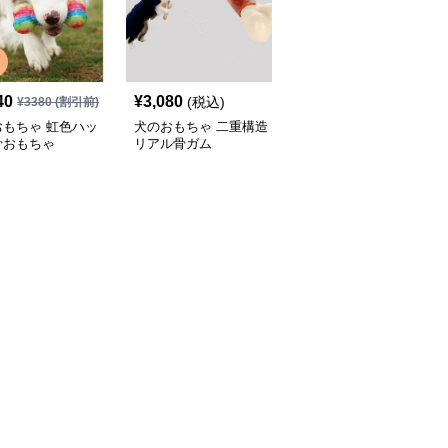
40
¥
3,080
¥
4,390
(税込)
(税込)
¥
3380
(割引前)
おもちゃ 虹色ハッ
犬のおもちゃ 二重構造
犬のおもちゃ わんちゃ
骨おもちゃ
リアル骨ガム
ん大喜び 耐噛み骨