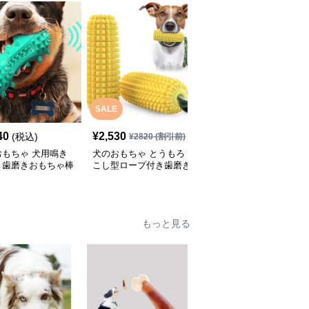
SALE
SALE
40
¥
2,530
¥
2,370
(税込)
¥
2820
(割引前)
¥
2640
(割引前)
おもちゃ 犬用鳴き
犬のおもちゃ とうもろ
犬のおもちゃ にんじん
き歯磨きおもちゃ棒
こし型ロープ付き歯磨き
型ロープ編み歯磨きトイ
起ブラシ
おもちゃ
もっと見る