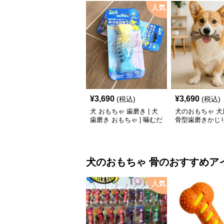
人気
¥
3,690
¥
3,690
(税込)
(税込)
犬 おもちゃ 歯磨き | 犬
犬のおもちゃ 犬
歯磨き おもちゃ | 噛むだ
骨型歯磨きかじ
けで歯垢除去！小型犬用
ゴム製デンタルケア
犬のおもちゃ
骨
のおすすめア
人気