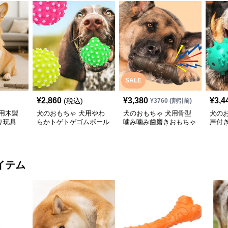
SALE
¥
2,860
¥
3,380
¥
3,4
(税込)
¥
3760
(割引前)
用木製
犬のおもちゃ 犬用やわ
犬のおもちゃ 犬用骨型
犬の
り玩具
らかトゲトゲゴムボール
噛み噛み歯磨きおもちゃ
声付
歯磨きおもちゃ
型突
イテム