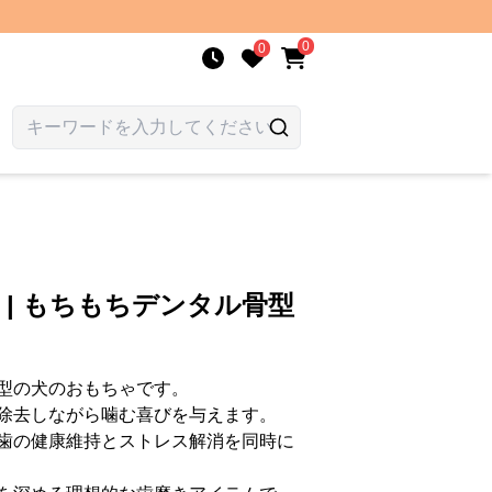
0
0
 | もちもちデンタル骨型
型の犬のおもちゃです。
除去しながら噛む喜びを与えます。
歯の健康維持とストレス解消を同時に