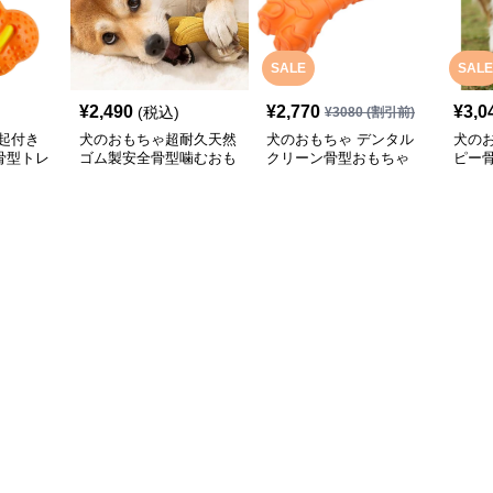
SALE
SALE
¥
2,490
¥
2,770
¥
3,0
(税込)
¥
3080
(割引前)
起付き
犬のおもちゃ超耐久天然
犬のおもちゃ デンタル
犬の
骨型トレ
ゴム製安全骨型噛むおも
クリーン骨型おもちゃ
ピー
ちゃ