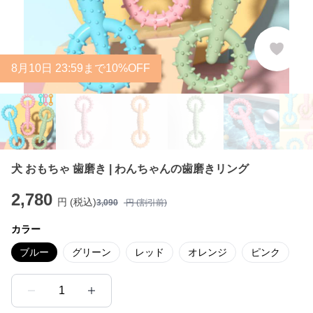
8
月
10
日 23:59まで10%OFF
犬 おもちゃ 歯磨き | わんちゃんの歯磨きリング
2,780
円 (税込)
3,090
円 (割引前)
カラー
ブルー
グリーン
レッド
オレンジ
ピンク
1