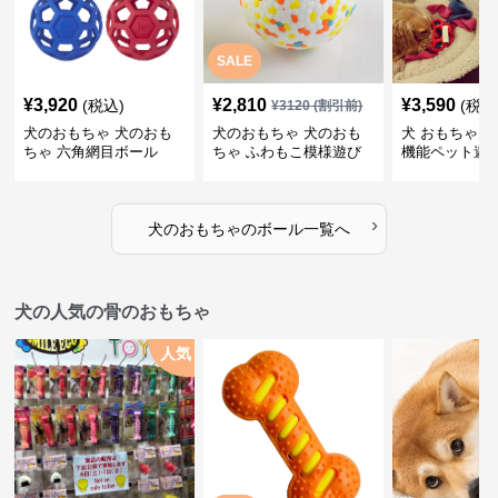
SALE
¥
3,920
¥
2,810
¥
3,590
(税込)
(税込
¥
3120
(割引前)
犬のおもちゃ 犬のおも
犬のおもちゃ 犬のおも
犬 おもちゃ ボ
ちゃ 六角網目ボール
ちゃ ふわもこ模様遊び
機能ペット遊
ボール
›
犬のおもちゃ
の
ボール
一覧へ
犬の人気の骨のおもちゃ
人気