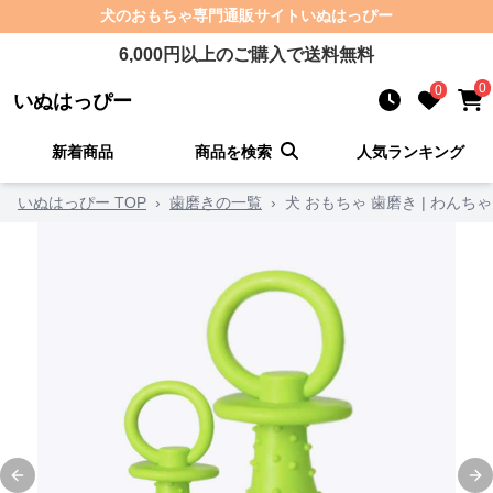
犬のおもちゃ
専門通販サイト
いぬはっぴー
6,000
円以上のご購入で送料無料
0
0
いぬはっぴー
新着商品
商品を検索
人気ランキング
いぬはっぴー TOP
›
歯磨きの一覧
›
犬 おもちゃ 歯磨き | わん
Previous slide
Ne