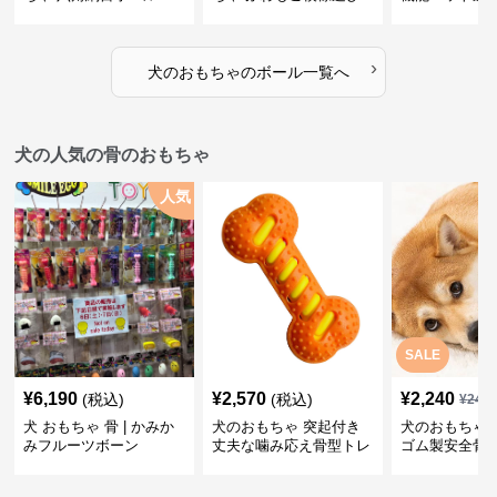
ボール
›
犬のおもちゃ
の
ボール
一覧へ
犬の人気の骨のおもちゃ
人気
SALE
¥
6,190
¥
2,570
¥
2,240
(税込)
(税込)
¥
249
犬 おもちゃ 骨 | かみか
犬のおもちゃ 突起付き
犬のおもちゃ
みフルーツボーン
丈夫な噛み応え骨型トレ
ゴム製安全骨
ーニング玩具
ちゃ