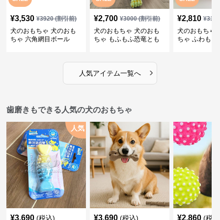
¥
3,530
¥
2,700
¥
2,810
¥
3920
(割引前)
¥
3000
(割引前)
¥
312
犬のおもちゃ 犬のおも
犬のおもちゃ 犬のおも
犬のおもちゃ 
ちゃ 六角網目ボール
ちゃ もふもふ恐竜とも
ちゃ ふわもこ
だち
ボール
›
人気アイテム一覧へ
歯磨きもできる人気の犬のおもちゃ
人気
¥
3,690
¥
3,690
¥
2,860
(税込)
(税込)
(税込