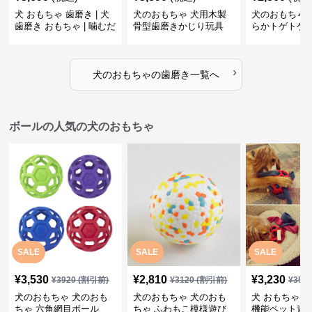
犬 おもちゃ 歯磨き | 犬
犬のおもちゃ 犬用木製
犬のおもちゃ 
歯磨き おもちゃ | 噛むだ
骨型歯磨きかじり玩具
らかトゲトゲ
けで歯垢除去！小型犬用
歯磨きおもち
ゴム製デンタルケア
›
犬のおもちゃ
の
歯磨き
一覧へ
ボールの人気の犬のおもちゃ
SALE
SALE
SALE
¥
3,530
¥
2,810
¥
3,230
¥
3920
(割引前)
¥
3120
(割引前)
¥
359
犬のおもちゃ 犬のおも
犬のおもちゃ 犬のおも
犬 おもちゃ ボ
ちゃ 六角網目ボール
ちゃ ふわもこ模様遊び
機能ペット遊