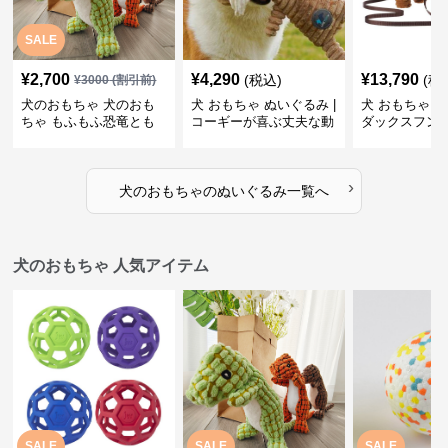
SALE
¥
2,700
¥
4,290
¥
13,790
(税込)
(税
¥
3000
(割引前)
犬のおもちゃ 犬のおも
犬 おもちゃ ぬいぐるみ |
犬 おもちゃ ぬ
ちゃ もふもふ恐竜とも
コーギーが喜ぶ丈夫な動
ダックスフン
だち
物ぬいぐるみ
るみショルダ
›
犬のおもちゃ
の
ぬいぐるみ
一覧へ
犬のおもちゃ 人気アイテム
SALE
SALE
SALE