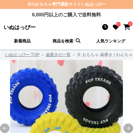
犬のおもちゃ
専門通販サイト
いぬはっぴー
6,000
円以上のご購入で送料無料
0
0
いぬはっぴー
新着商品
商品を検索
人気ランキング
いぬはっぴー TOP
›
歯磨きの一覧
›
犬 おもちゃ 歯磨き | わん
Previous slide
Ne