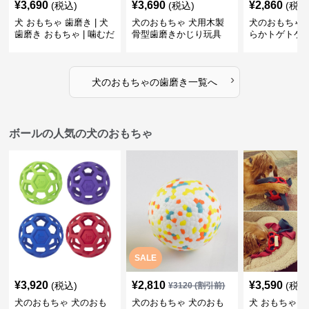
¥
3,690
¥
3,690
¥
2,860
(税込)
(税込)
(税込
犬 おもちゃ 歯磨き | 犬
犬のおもちゃ 犬用木製
犬のおもちゃ 
歯磨き おもちゃ | 噛むだ
骨型歯磨きかじり玩具
らかトゲトゲ
けで歯垢除去！小型犬用
歯磨きおもち
ゴム製デンタルケア
›
犬のおもちゃ
の
歯磨き
一覧へ
ボールの人気の犬のおもちゃ
SALE
¥
3,920
¥
2,810
¥
3,590
(税込)
(税込
¥
3120
(割引前)
犬のおもちゃ 犬のおも
犬のおもちゃ 犬のおも
犬 おもちゃ ボ