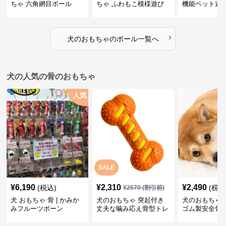
ちゃ 六角網目ボール
ちゃ ふわもこ模様遊び
機能ペット遊
ボール
›
犬のおもちゃ
の
ボール
一覧へ
犬の人気の骨のおもちゃ
人気
SALE
¥
6,190
¥
2,310
¥
2,490
(税込)
(税込
¥
2570
(割引前)
犬 おもちゃ 骨 | かみか
犬のおもちゃ 突起付き
犬のおもちゃ
みフルーツボーン
丈夫な噛み応え骨型トレ
ゴム製安全骨
ーニング玩具
ちゃ