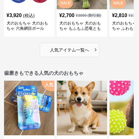
SALE
SALE
¥
3,920
¥
2,700
¥
2,810
(税込)
¥
3000
(割引前)
¥
312
犬のおもちゃ 犬のおも
犬のおもちゃ 犬のおも
犬のおもちゃ 
ちゃ 六角網目ボール
ちゃ もふもふ恐竜とも
ちゃ ふわもこ
だち
ボール
›
人気アイテム一覧へ
歯磨きもできる人気の犬のおもちゃ
人気