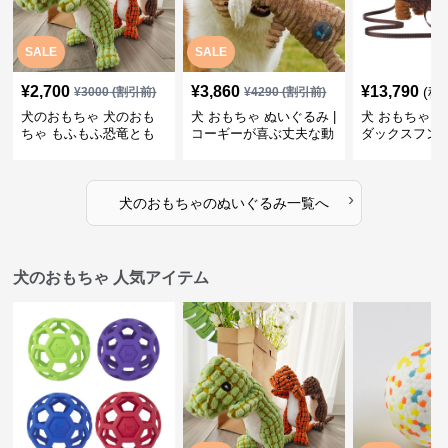
SALE
SALE
¥
2,700
¥
3,860
¥
13,790
(税
¥
3000
(割引前)
¥
4290
(割引前)
犬のおもちゃ 犬のおも
犬 おもちゃ ぬいぐるみ |
犬 おもちゃ ぬ
ちゃ もふもふ恐竜とも
コーギーが喜ぶ丈夫な動
ダックスフン
だち
物ぬいぐるみ
るみショルダ
›
犬のおもちゃ
の
ぬいぐるみ
一覧へ
犬のおもちゃ 人気アイテム