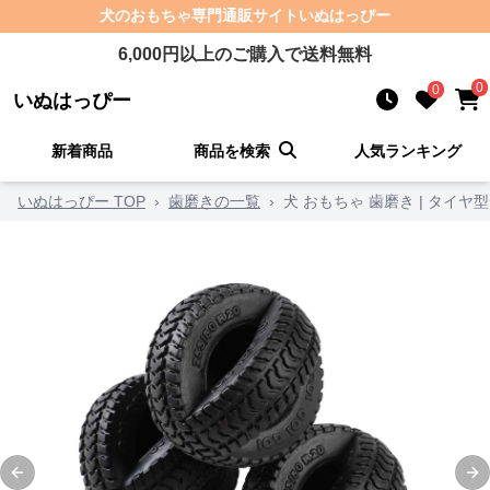
犬のおもちゃ
専門通販サイト
いぬはっぴー
6,000
円以上のご購入で送料無料
0
0
いぬはっぴー
新着商品
商品を検索
人気ランキング
いぬはっぴー TOP
›
歯磨きの一覧
›
犬 おもちゃ 歯磨き | タイ
Previous slide
Ne