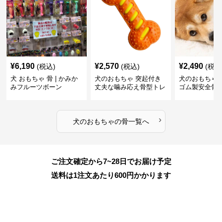
¥
6,190
¥
2,570
¥
2,490
(税込)
(税込)
(税込
犬 おもちゃ 骨 | かみか
犬のおもちゃ 突起付き
犬のおもちゃ
みフルーツボーン
丈夫な噛み応え骨型トレ
ゴム製安全骨
ーニング玩具
ちゃ
›
犬のおもちゃ
の
骨
一覧へ
ご注文確定から7~28日でお届け予定
送料は1注文あたり
600
円かかります