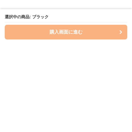
選択中の商品: ブラック
購入画面に進む
いぬはっぴー
について
会社概要