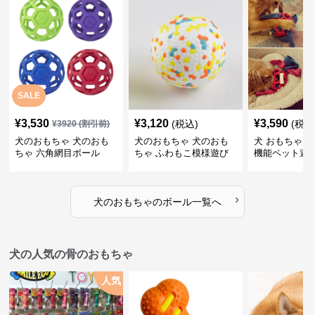
SALE
¥
3,530
¥
3,120
¥
3,590
(税込)
(税込
¥
3920
(割引前)
犬のおもちゃ 犬のおも
犬のおもちゃ 犬のおも
犬 おもちゃ ボ
ちゃ 六角網目ボール
ちゃ ふわもこ模様遊び
機能ペット遊
ボール
›
犬のおもちゃ
の
ボール
一覧へ
犬の人気の骨のおもちゃ
人気