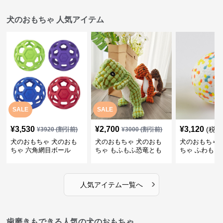
犬のおもちゃ 人気アイテム
SALE
SALE
¥
3,530
¥
2,700
¥
3,120
(税込
¥
3920
(割引前)
¥
3000
(割引前)
犬のおもちゃ 犬のおも
犬のおもちゃ 犬のおも
犬のおもちゃ 
ちゃ 六角網目ボール
ちゃ もふもふ恐竜とも
ちゃ ふわもこ
だち
ボール
›
人気アイテム一覧へ
歯磨きもできる人気の犬のおもちゃ