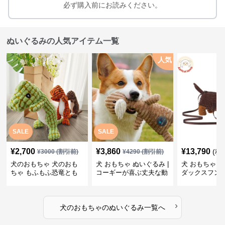
必ず購入前にお読みください。
ぬいぐるみの人気アイテム一覧
人気
SALE
SALE
¥
2,700
¥
3,860
¥
13,790
(税
¥
3000
(割引前)
¥
4290
(割引前)
犬のおもちゃ 犬のおも
犬 おもちゃ ぬいぐるみ |
犬 おもちゃ ぬ
ちゃ もふもふ恐竜とも
コーギーが喜ぶ丈夫な動
ダックスフン
だち
物ぬいぐるみ
るみショルダ
›
犬のおもちゃ
の
ぬいぐるみ
一覧へ