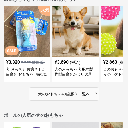
人気
SALE
¥
3,320
¥
3,690
¥
2,860
(税込)
(税込
¥
3690
(割引前)
犬 おもちゃ 歯磨き | 犬
犬のおもちゃ 犬用木製
犬のおもちゃ 
歯磨き おもちゃ | 噛むだ
骨型歯磨きかじり玩具
らかトゲトゲ
けで歯垢除去！小型犬用
歯磨きおもち
ゴム製デンタルケア
›
犬のおもちゃ
の
歯磨き
一覧へ
ボールの人気の犬のおもちゃ