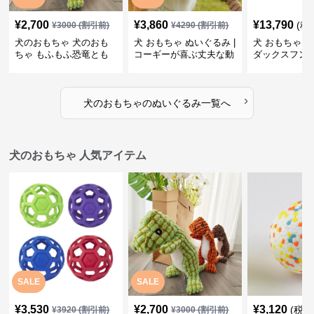
¥
2,700
¥
3,860
¥
13,790
(税
¥
3000
(割引前)
¥
4290
(割引前)
犬のおもちゃ 犬のおも
犬 おもちゃ ぬいぐるみ |
犬 おもちゃ ぬ
ちゃ もふもふ恐竜とも
コーギーが喜ぶ丈夫な動
ダックスフン
だち
物ぬいぐるみ
るみショルダ
›
犬のおもちゃ
の
ぬいぐるみ
一覧へ
犬のおもちゃ 人気アイテム
SALE
SALE
¥
3,530
¥
2,700
¥
3,120
(税込
¥
3920
(割引前)
¥
3000
(割引前)