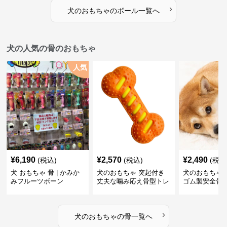
›
犬のおもちゃ
の
ボール
一覧へ
犬の人気の骨のおもちゃ
人気
¥
6,190
¥
2,570
¥
2,490
(税込)
(税込)
(税込
犬 おもちゃ 骨 | かみか
犬のおもちゃ 突起付き
犬のおもちゃ
みフルーツボーン
丈夫な噛み応え骨型トレ
ゴム製安全骨
ーニング玩具
ちゃ
›
犬のおもちゃ
の
骨
一覧へ