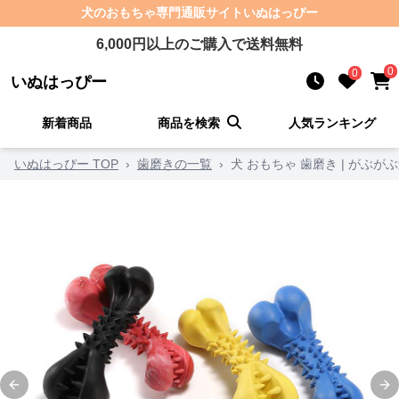
犬のおもちゃ
専門通販サイト
いぬはっぴー
6,000
円以上のご購入で送料無料
0
0
いぬはっぴー
新着商品
商品を検索
人気ランキング
いぬはっぴー TOP
›
歯磨きの一覧
›
犬 おもちゃ 歯磨き | がぶ
Previous slide
Ne