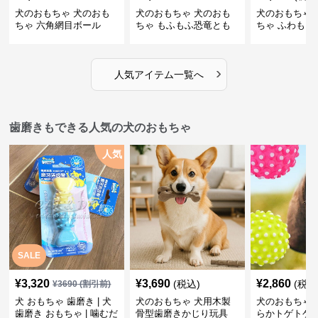
犬のおもちゃ 犬のおも
犬のおもちゃ 犬のおも
犬のおもちゃ 
ちゃ 六角網目ボール
ちゃ もふもふ恐竜とも
ちゃ ふわもこ
だち
ボール
›
人気アイテム一覧へ
歯磨きもできる人気の犬のおもちゃ
人気
SALE
¥
3,320
¥
3,690
¥
2,860
(税込)
(税込
¥
3690
(割引前)
犬 おもちゃ 歯磨き | 犬
犬のおもちゃ 犬用木製
犬のおもちゃ 
歯磨き おもちゃ | 噛むだ
骨型歯磨きかじり玩具
らかトゲトゲ