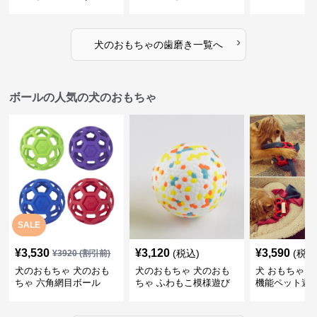
けで歯垢除去！小型犬用
歯磨きおもち
ゴム製デンタルケア
›
犬のおもちゃ
の
歯磨き
一覧へ
ボールの人気の犬のおもちゃ
SALE
¥
3,530
¥
3,120
¥
3,590
(税込)
(税込
¥
3920
(割引前)
犬のおもちゃ 犬のおも
犬のおもちゃ 犬のおも
犬 おもちゃ ボ
ちゃ 六角網目ボール
ちゃ ふわもこ模様遊び
機能ペット遊
ボール