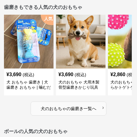
歯磨きもできる人気の犬のおもちゃ
人気
¥
3,690
¥
3,690
¥
2,860
(税込)
(税込)
(税込
犬 おもちゃ 歯磨き | 犬
犬のおもちゃ 犬用木製
犬のおもちゃ 
歯磨き おもちゃ | 噛むだ
骨型歯磨きかじり玩具
らかトゲトゲ
けで歯垢除去！小型犬用
歯磨きおもち
ゴム製デンタルケア
›
犬のおもちゃ
の
歯磨き
一覧へ
ボールの人気の犬のおもちゃ