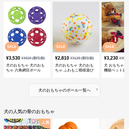
SALE
SALE
SALE
¥
3,530
¥
2,810
¥
3,230
¥
3920
(割引前)
¥
3120
(割引前)
¥
359
犬のおもちゃ 犬のおも
犬のおもちゃ 犬のおも
犬 おもちゃ ボ
ちゃ 六角網目ボール
ちゃ ふわもこ模様遊び
機能ペット遊
ボール
›
犬のおもちゃ
の
ボール
一覧へ
犬の人気の骨のおもちゃ
人気