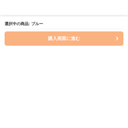
選択中の商品: ブルー
購入画面に進む
いぬはっぴー
について