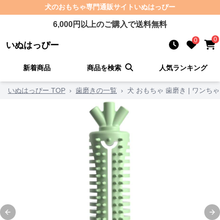
犬のおもちゃ
専門通販サイト
いぬはっぴー
6,000
円以上のご購入で送料無料
0
0
いぬはっぴー
新着商品
商品を検索
人気ランキング
いぬはっぴー TOP
›
歯磨きの一覧
›
犬 おもちゃ 歯磨き | ワン
Previous slide
Ne