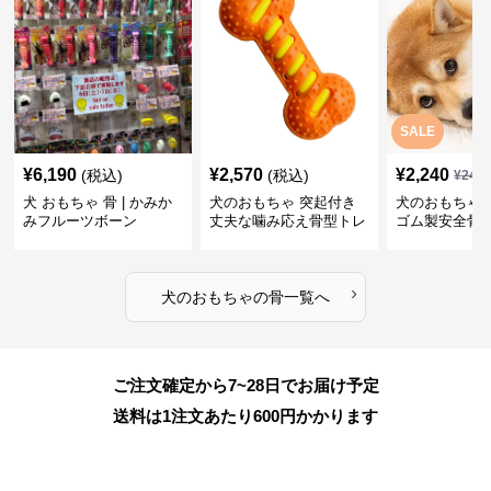
SALE
¥
6,190
¥
2,570
¥
2,240
(税込)
(税込)
¥
249
犬 おもちゃ 骨 | かみか
犬のおもちゃ 突起付き
犬のおもちゃ
みフルーツボーン
丈夫な噛み応え骨型トレ
ゴム製安全骨
ーニング玩具
ちゃ
›
犬のおもちゃ
の
骨
一覧へ
ご注文確定から7~28日でお届け予定
送料は1注文あたり
600
円かかります