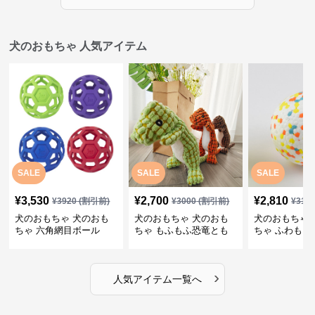
犬のおもちゃ 人気アイテム
SALE
SALE
SALE
¥
3,530
¥
2,700
¥
2,810
¥
3920
(割引前)
¥
3000
(割引前)
¥
312
犬のおもちゃ 犬のおも
犬のおもちゃ 犬のおも
犬のおもちゃ 
ちゃ 六角網目ボール
ちゃ もふもふ恐竜とも
ちゃ ふわもこ
だち
ボール
›
人気アイテム一覧へ