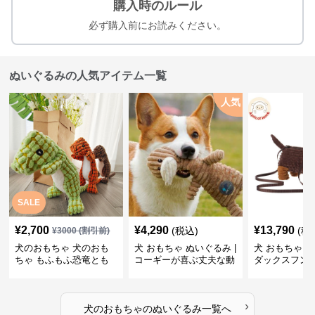
購入時のルール
必ず購入前にお読みください。
ぬいぐるみの人気アイテム一覧
人気
SALE
¥
2,700
¥
4,290
¥
13,790
(税込)
(税
¥
3000
(割引前)
犬のおもちゃ 犬のおも
犬 おもちゃ ぬいぐるみ |
犬 おもちゃ ぬ
ちゃ もふもふ恐竜とも
コーギーが喜ぶ丈夫な動
ダックスフン
だち
物ぬいぐるみ
るみショルダ
›
犬のおもちゃ
の
ぬいぐるみ
一覧へ