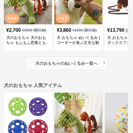
SALE
SALE
¥
2,700
¥
3,860
¥
13,790
(税
¥
3000
(割引前)
¥
4290
(割引前)
犬のおもちゃ 犬のおも
犬 おもちゃ ぬいぐるみ |
犬 おもちゃ ぬ
ちゃ もふもふ恐竜とも
コーギーが喜ぶ丈夫な動
ダックスフン
だち
物ぬいぐるみ
るみショルダ
›
犬のおもちゃ
の
ぬいぐるみ
一覧へ
犬のおもちゃ 人気アイテム