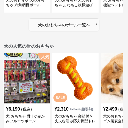
犬のおもちゃ 犬のおも
犬のおもちゃ 犬のおも
犬 おもちゃ ボ
ちゃ 六角網目ボール
ちゃ ふわもこ模様遊び
機能ペット遊
ボール
›
犬のおもちゃ
の
ボール
一覧へ
犬の人気の骨のおもちゃ
人気
SALE
¥
6,190
¥
2,310
¥
2,490
(税込)
(税込
¥
2570
(割引前)
犬 おもちゃ 骨 | かみか
犬のおもちゃ 突起付き
犬のおもちゃ
みフルーツボーン
丈夫な噛み応え骨型トレ
ゴム製安全骨
ーニング玩具
ちゃ