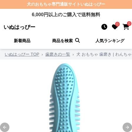
犬のおもちゃ
専門通販サイト
いぬはっぴー
6,000
円以上のご購入で送料無料
0
0
いぬはっぴー
新着商品
商品を検索
人気ランキング
いぬはっぴー TOP
›
歯磨きの一覧
›
犬 おもちゃ 歯磨き | わん
Previous slide
Ne