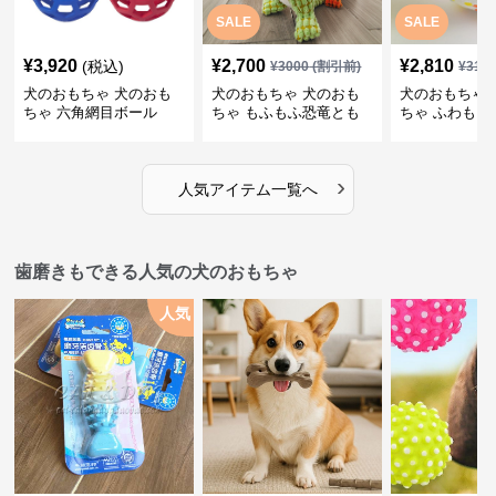
SALE
SALE
¥
3,920
¥
2,700
¥
2,810
(税込)
¥
3000
(割引前)
¥
312
犬のおもちゃ 犬のおも
犬のおもちゃ 犬のおも
犬のおもちゃ 
ちゃ 六角網目ボール
ちゃ もふもふ恐竜とも
ちゃ ふわもこ
だち
ボール
›
人気アイテム一覧へ
歯磨きもできる人気の犬のおもちゃ
人気