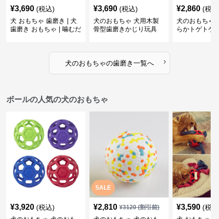
¥
3,690
¥
3,690
¥
2,860
(税込)
(税込)
(税込
犬 おもちゃ 歯磨き | 犬
犬のおもちゃ 犬用木製
犬のおもちゃ 
歯磨き おもちゃ | 噛むだ
骨型歯磨きかじり玩具
らかトゲトゲ
けで歯垢除去！小型犬用
歯磨きおもち
ゴム製デンタルケア
›
犬のおもちゃ
の
歯磨き
一覧へ
ボールの人気の犬のおもちゃ
SALE
¥
3,920
¥
2,810
¥
3,590
(税込)
(税込
¥
3120
(割引前)