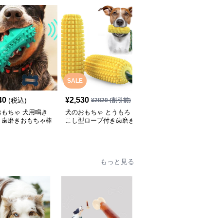
SALE
SALE
40
¥
2,530
¥
2,370
(税込)
¥
2820
(割引前)
¥
2640
(割引前)
おもちゃ 犬用鳴き
犬のおもちゃ とうもろ
犬のおもちゃ にんじん
き歯磨きおもちゃ棒
こし型ロープ付き歯磨き
型ロープ編み歯磨きトイ
起ブラシ
おもちゃ
もっと見る