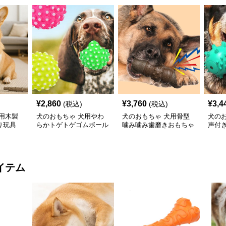
¥
2,860
¥
3,760
¥
3,4
(税込)
(税込)
用木製
犬のおもちゃ 犬用やわ
犬のおもちゃ 犬用骨型
犬の
り玩具
らかトゲトゲゴムボール
噛み噛み歯磨きおもちゃ
声付
歯磨きおもちゃ
型突
イテム