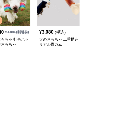
40
¥
3,080
¥
4,390
(税込)
(税込)
¥
3380
(割引前)
おもちゃ 虹色ハッ
犬のおもちゃ 二重構造
犬のおもちゃ わんちゃ
骨おもちゃ
リアル骨ガム
ん大喜び 耐噛み骨