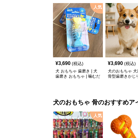
人気
¥
3,690
¥
3,690
(税込)
(税込)
犬 おもちゃ 歯磨き | 犬
犬のおもちゃ 犬
歯磨き おもちゃ | 噛むだ
骨型歯磨きかじ
けで歯垢除去！小型犬用
ゴム製デンタルケア
犬のおもちゃ
骨
のおすすめア
人気