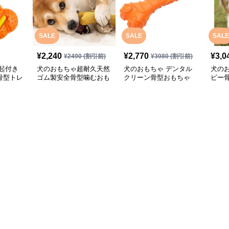
SALE
SALE
SALE
¥
2,240
¥
2,770
¥
3,0
¥
2490
(割引前)
¥
3080
(割引前)
起付き
犬のおもちゃ超耐久天然
犬のおもちゃ デンタル
犬の
骨型トレ
ゴム製安全骨型噛むおも
クリーン骨型おもちゃ
ピー
ちゃ