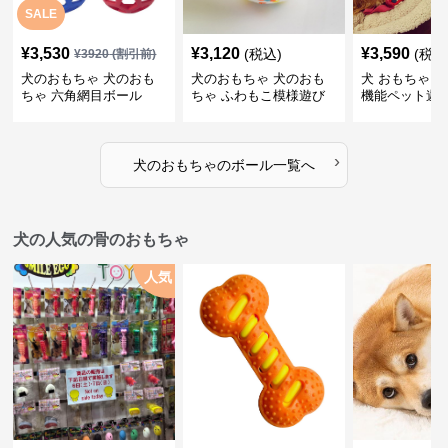
SALE
¥
3,530
¥
3,120
¥
3,590
(税込)
(税込
¥
3920
(割引前)
犬のおもちゃ 犬のおも
犬のおもちゃ 犬のおも
犬 おもちゃ ボ
ちゃ 六角網目ボール
ちゃ ふわもこ模様遊び
機能ペット遊
ボール
›
犬のおもちゃ
の
ボール
一覧へ
犬の人気の骨のおもちゃ
人気