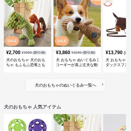
SALE
SALE
¥
2,700
¥
3,860
¥
13,790
(税
¥
3000
(割引前)
¥
4290
(割引前)
犬のおもちゃ 犬のおも
犬 おもちゃ ぬいぐるみ |
犬 おもちゃ ぬ
ちゃ もふもふ恐竜とも
コーギーが喜ぶ丈夫な動
ダックスフン
だち
物ぬいぐるみ
るみショルダ
›
犬のおもちゃ
の
ぬいぐるみ
一覧へ
犬のおもちゃ 人気アイテム