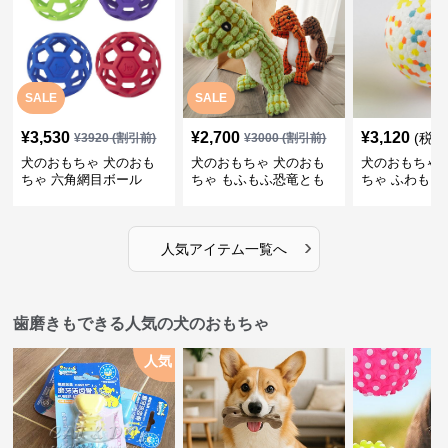
SALE
SALE
¥
3,530
¥
2,700
¥
3,120
(税込
¥
3920
(割引前)
¥
3000
(割引前)
犬のおもちゃ 犬のおも
犬のおもちゃ 犬のおも
犬のおもちゃ 
ちゃ 六角網目ボール
ちゃ もふもふ恐竜とも
ちゃ ふわもこ
だち
ボール
›
人気アイテム一覧へ
歯磨きもできる人気の犬のおもちゃ
人気