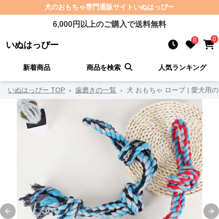
犬のおもちゃ
専門通販サイト
いぬはっぴー
6,000
円以上のご購入で送料無料
0
0
いぬはっぴー
新着商品
商品を検索
人気ランキング
いぬはっぴー TOP
›
歯磨きの一覧
›
犬 おもちゃ ロープ | 愛犬
Previous slide
Ne