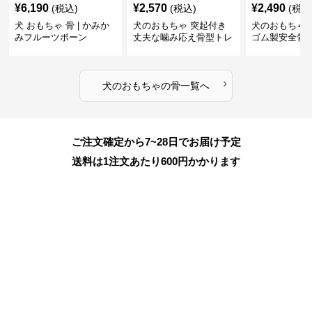
¥
6,190
¥
2,570
¥
2,490
(税込)
(税込)
(税込
犬 おもちゃ 骨 | かみか
犬のおもちゃ 突起付き
犬のおもちゃ
みフルーツボーン
丈夫な噛み応え骨型トレ
ゴム製安全骨
ーニング玩具
ちゃ
›
犬のおもちゃ
の
骨
一覧へ
ご注文確定から7~28日でお届け予定
送料は1注文あたり
600
円かかります