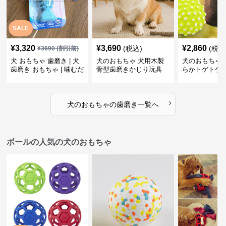
SALE
¥
3,320
¥
3,690
¥
2,860
(税込)
(税込
¥
3690
(割引前)
犬 おもちゃ 歯磨き | 犬
犬のおもちゃ 犬用木製
犬のおもちゃ 
歯磨き おもちゃ | 噛むだ
骨型歯磨きかじり玩具
らかトゲトゲ
けで歯垢除去！小型犬用
歯磨きおもち
ゴム製デンタルケア
›
犬のおもちゃ
の
歯磨き
一覧へ
ボールの人気の犬のおもちゃ