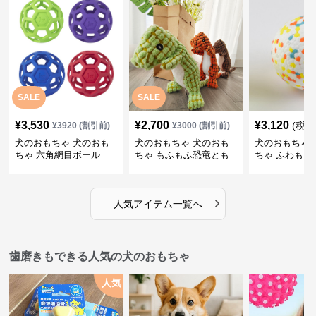
SALE
SALE
¥
3,530
¥
2,700
¥
3,120
(税込
¥
3920
(割引前)
¥
3000
(割引前)
犬のおもちゃ 犬のおも
犬のおもちゃ 犬のおも
犬のおもちゃ 
ちゃ 六角網目ボール
ちゃ もふもふ恐竜とも
ちゃ ふわもこ
だち
ボール
›
人気アイテム一覧へ
歯磨きもできる人気の犬のおもちゃ
人気