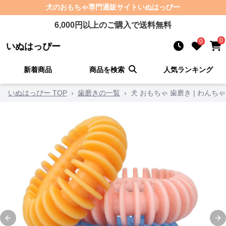
犬のおもちゃ
専門通販サイト
いぬはっぴー
6,000
円以上のご購入で送料無料
0
0
いぬはっぴー
新着商品
商品を検索
人気ランキング
いぬはっぴー TOP
›
歯磨きの一覧
›
犬 おもちゃ 歯磨き | わん
Previous slide
Ne