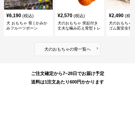
¥
6,190
¥
2,570
¥
2,490
(税込)
(税込)
(税込
犬 おもちゃ 骨 | かみか
犬のおもちゃ 突起付き
犬のおもちゃ
みフルーツボーン
丈夫な噛み応え骨型トレ
ゴム製安全骨
ーニング玩具
ちゃ
›
犬のおもちゃ
の
骨
一覧へ
ご注文確定から7~28日でお届け予定
送料は1注文あたり
600
円かかります