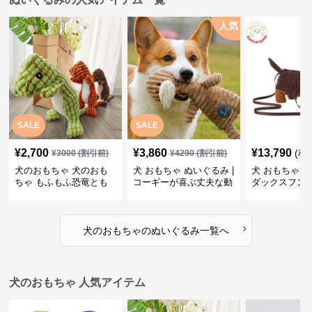
人気
SALE
SALE
¥
2,700
¥
3,860
¥
13,790
(税
¥
3000
(割引前)
¥
4290
(割引前)
犬のおもちゃ 犬のおも
犬 おもちゃ ぬいぐるみ |
犬 おもちゃ ぬ
ちゃ もふもふ恐竜とも
コーギーが喜ぶ丈夫な動
ダックスフン
だち
物ぬいぐるみ
るみショルダ
›
犬のおもちゃ
の
ぬいぐるみ
一覧へ
犬のおもちゃ 人気アイテム