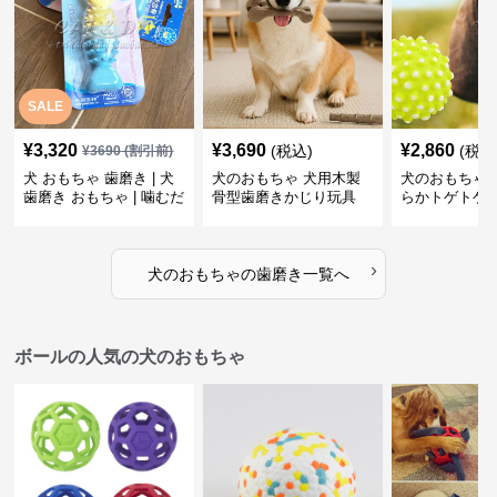
SALE
¥
3,320
¥
3,690
¥
2,860
(税込)
(税込
¥
3690
(割引前)
犬 おもちゃ 歯磨き | 犬
犬のおもちゃ 犬用木製
犬のおもちゃ 
歯磨き おもちゃ | 噛むだ
骨型歯磨きかじり玩具
らかトゲトゲ
けで歯垢除去！小型犬用
歯磨きおもち
ゴム製デンタルケア
›
犬のおもちゃ
の
歯磨き
一覧へ
ボールの人気の犬のおもちゃ