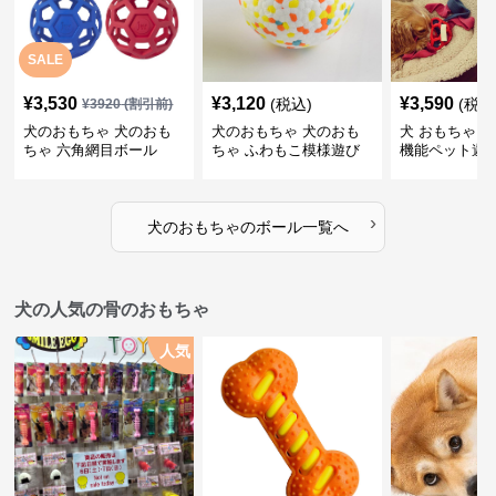
SALE
¥
3,530
¥
3,120
¥
3,590
(税込)
(税込
¥
3920
(割引前)
犬のおもちゃ 犬のおも
犬のおもちゃ 犬のおも
犬 おもちゃ ボ
ちゃ 六角網目ボール
ちゃ ふわもこ模様遊び
機能ペット遊
ボール
›
犬のおもちゃ
の
ボール
一覧へ
犬の人気の骨のおもちゃ
人気