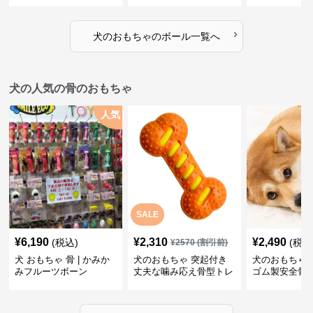
›
犬のおもちゃ
の
ボール
一覧へ
犬の人気の骨のおもちゃ
人気
SALE
¥
6,190
¥
2,310
¥
2,490
(税込)
(税込
¥
2570
(割引前)
犬 おもちゃ 骨 | かみか
犬のおもちゃ 突起付き
犬のおもちゃ
みフルーツボーン
丈夫な噛み応え骨型トレ
ゴム製安全骨
ーニング玩具
ちゃ