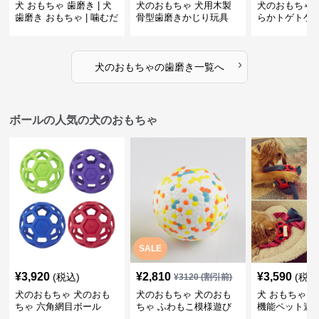
犬 おもちゃ 歯磨き | 犬
犬のおもちゃ 犬用木製
犬のおもちゃ 
歯磨き おもちゃ | 噛むだ
骨型歯磨きかじり玩具
らかトゲトゲ
けで歯垢除去！小型犬用
歯磨きおもち
ゴム製デンタルケア
›
犬のおもちゃ
の
歯磨き
一覧へ
ボールの人気の犬のおもちゃ
SALE
¥
3,920
¥
2,810
¥
3,590
(税込)
(税込
¥
3120
(割引前)
犬のおもちゃ 犬のおも
犬のおもちゃ 犬のおも
犬 おもちゃ ボ
ちゃ 六角網目ボール
ちゃ ふわもこ模様遊び
機能ペット遊
ボール