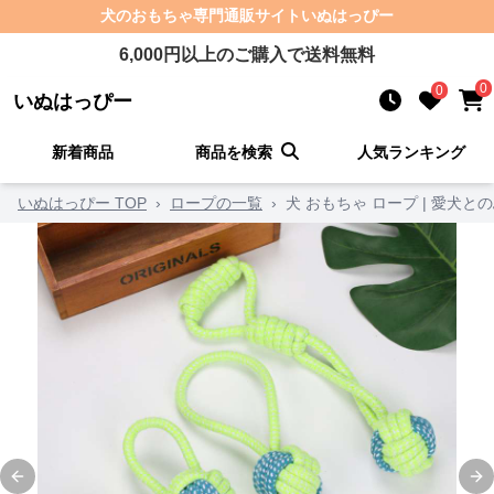
犬のおもちゃ
専門通販サイト
いぬはっぴー
6,000
円以上のご購入で送料無料
0
0
いぬはっぴー
新着商品
商品を検索
人気ランキング
いぬはっぴー TOP
›
ロープの一覧
›
犬 おもちゃ ロープ | 愛犬
Previous slide
Ne