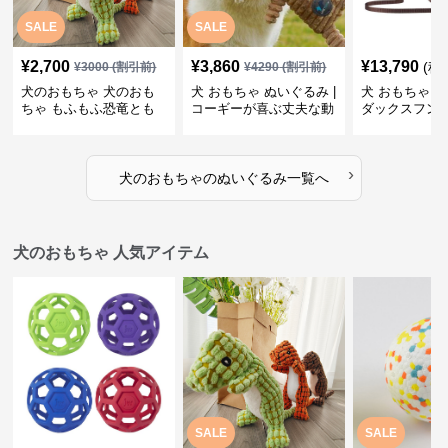
SALE
SALE
¥
2,700
¥
3,860
¥
13,790
(税
¥
3000
(割引前)
¥
4290
(割引前)
犬のおもちゃ 犬のおも
犬 おもちゃ ぬいぐるみ |
犬 おもちゃ ぬ
ちゃ もふもふ恐竜とも
コーギーが喜ぶ丈夫な動
ダックスフン
だち
物ぬいぐるみ
るみショルダ
›
犬のおもちゃ
の
ぬいぐるみ
一覧へ
犬のおもちゃ 人気アイテム
SALE
SALE