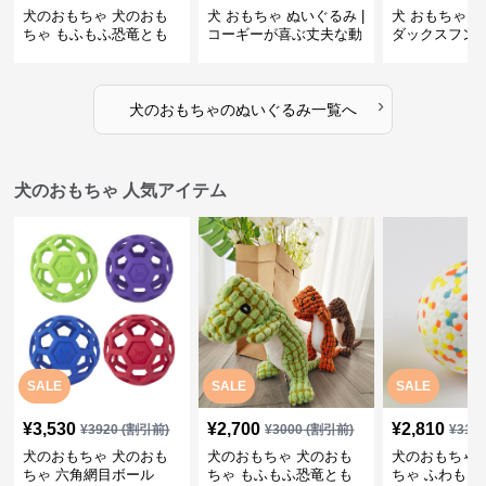
犬のおもちゃ 犬のおも
犬 おもちゃ ぬいぐるみ |
犬 おもちゃ ぬ
ちゃ もふもふ恐竜とも
コーギーが喜ぶ丈夫な動
ダックスフン
だち
物ぬいぐるみ
るみショルダ
›
犬のおもちゃ
の
ぬいぐるみ
一覧へ
犬のおもちゃ 人気アイテム
SALE
SALE
SALE
¥
3,530
¥
2,700
¥
2,810
¥
3920
(割引前)
¥
3000
(割引前)
¥
312
犬のおもちゃ 犬のおも
犬のおもちゃ 犬のおも
犬のおもちゃ 
ちゃ 六角網目ボール
ちゃ もふもふ恐竜とも
ちゃ ふわもこ