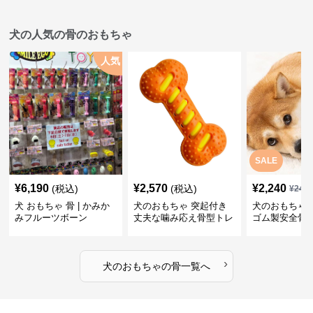
犬の人気の骨のおもちゃ
人気
SALE
¥
6,190
¥
2,570
¥
2,240
(税込)
(税込)
¥
249
犬 おもちゃ 骨 | かみか
犬のおもちゃ 突起付き
犬のおもちゃ
みフルーツボーン
丈夫な噛み応え骨型トレ
ゴム製安全骨
ーニング玩具
ちゃ
›
犬のおもちゃ
の
骨
一覧へ