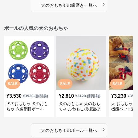
›
犬のおもちゃ
の
歯磨き
一覧へ
ボールの人気の犬のおもちゃ
SALE
SALE
SALE
¥
3,530
¥
2,810
¥
3,230
¥
3920
(割引前)
¥
3120
(割引前)
¥
359
犬のおもちゃ 犬のおも
犬のおもちゃ 犬のおも
犬 おもちゃ ボ
ちゃ 六角網目ボール
ちゃ ふわもこ模様遊び
機能ペット遊
ボール
›
犬のおもちゃ
の
ボール
一覧へ