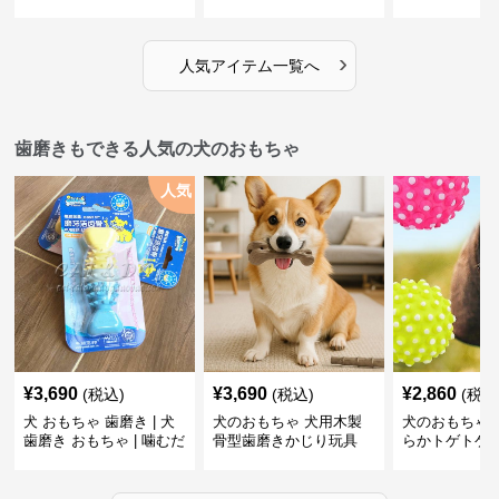
だち
ボール
›
人気アイテム一覧へ
歯磨きもできる人気の犬のおもちゃ
人気
¥
3,690
¥
3,690
¥
2,860
(税込)
(税込)
(税込
犬 おもちゃ 歯磨き | 犬
犬のおもちゃ 犬用木製
犬のおもちゃ 
歯磨き おもちゃ | 噛むだ
骨型歯磨きかじり玩具
らかトゲトゲ
けで歯垢除去！小型犬用
歯磨きおもち
ゴム製デンタルケア