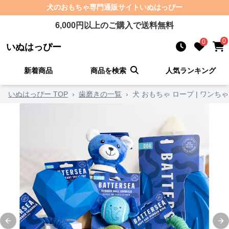
犬のおもちゃ
専門通販サイト
いぬはっぴー
6,000
円以上のご購入で送料無料
0
0
いぬはっぴー
新着商品
商品を検索
人気ランキング
いぬはっぴー TOP
›
歯磨きの一覧
›
犬 おもちゃ ロープ | ワン
Previous slide
Ne