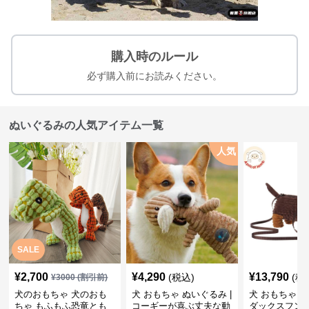
購入時のルール
必ず購入前にお読みください。
ぬいぐるみの人気アイテム一覧
人気
SALE
¥
2,700
¥
4,290
¥
13,790
(税込)
(税
¥
3000
(割引前)
犬のおもちゃ 犬のおも
犬 おもちゃ ぬいぐるみ |
犬 おもちゃ ぬ
ちゃ もふもふ恐竜とも
コーギーが喜ぶ丈夫な動
ダックスフン