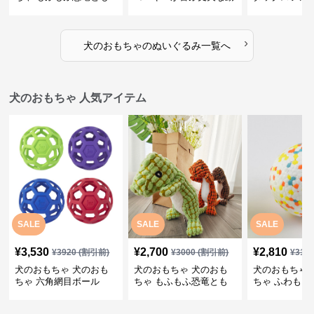
だち
物ぬいぐるみ
るみショルダ
›
犬のおもちゃ
の
ぬいぐるみ
一覧へ
犬のおもちゃ 人気アイテム
SALE
SALE
SALE
¥
3,530
¥
2,700
¥
2,810
¥
3920
(割引前)
¥
3000
(割引前)
¥
312
犬のおもちゃ 犬のおも
犬のおもちゃ 犬のおも
犬のおもちゃ 
ちゃ 六角網目ボール
ちゃ もふもふ恐竜とも
ちゃ ふわもこ
だち
ボール