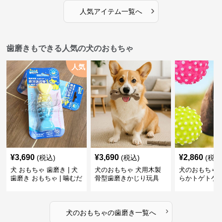
›
人気アイテム一覧へ
歯磨きもできる人気の犬のおもちゃ
人気
¥
3,690
¥
3,690
¥
2,860
(税込)
(税込)
(税込
犬 おもちゃ 歯磨き | 犬
犬のおもちゃ 犬用木製
犬のおもちゃ 
歯磨き おもちゃ | 噛むだ
骨型歯磨きかじり玩具
らかトゲトゲ
けで歯垢除去！小型犬用
歯磨きおもち
ゴム製デンタルケア
›
犬のおもちゃ
の
歯磨き
一覧へ