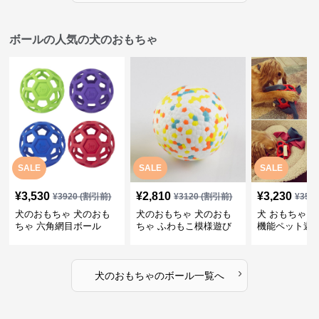
ボールの人気の犬のおもちゃ
SALE
SALE
SALE
¥
3,530
¥
2,810
¥
3,230
¥
3920
(割引前)
¥
3120
(割引前)
¥
359
犬のおもちゃ 犬のおも
犬のおもちゃ 犬のおも
犬 おもちゃ ボ
ちゃ 六角網目ボール
ちゃ ふわもこ模様遊び
機能ペット遊
ボール
›
犬のおもちゃ
の
ボール
一覧へ