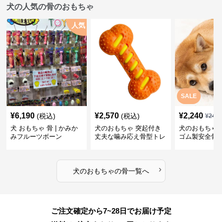
犬の人気の骨のおもちゃ
人気
SALE
¥
6,190
¥
2,570
¥
2,240
(税込)
(税込)
¥
249
犬 おもちゃ 骨 | かみか
犬のおもちゃ 突起付き
犬のおもちゃ
みフルーツボーン
丈夫な噛み応え骨型トレ
ゴム製安全骨
ーニング玩具
ちゃ
›
犬のおもちゃ
の
骨
一覧へ
ご注文確定から7~28日でお届け予定