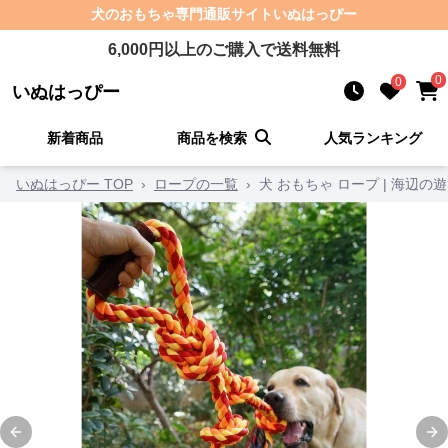
犬のおもちゃ
専門通販サイト
いぬはっぴー
6,000
円以上のご購入で送料無料
0
0
いぬはっぴー
新着商品
商品を検索
人気ランキング
いぬはっぴー TOP
›
ロープの一覧
›
犬 おもちゃ ロープ | 海辺
Previous slide
Ne