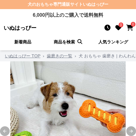
犬のおもちゃ
専門通販サイト
いぬはっぴー
6,000
円以上のご購入で送料無料
0
0
いぬはっぴー
新着商品
商品を検索
人気ランキング
いぬはっぴー TOP
›
歯磨きの一覧
›
犬 おもちゃ 歯磨き | わん
Previous slide
Ne