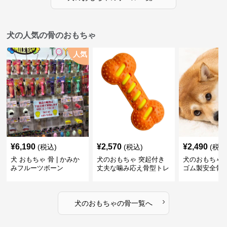
犬の人気の骨のおもちゃ
人気
¥
6,190
¥
2,570
¥
2,490
(税込)
(税込)
(税込
犬 おもちゃ 骨 | かみか
犬のおもちゃ 突起付き
犬のおもちゃ
みフルーツボーン
丈夫な噛み応え骨型トレ
ゴム製安全骨
ーニング玩具
ちゃ
›
犬のおもちゃ
の
骨
一覧へ