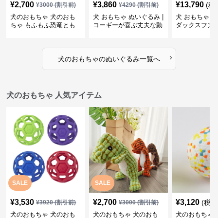
¥
2,700
¥
3,860
¥
13,790
(税
¥
3000
(割引前)
¥
4290
(割引前)
犬のおもちゃ 犬のおも
犬 おもちゃ ぬいぐるみ |
犬 おもちゃ ぬ
ちゃ もふもふ恐竜とも
コーギーが喜ぶ丈夫な動
ダックスフン
だち
物ぬいぐるみ
るみショルダ
›
犬のおもちゃ
の
ぬいぐるみ
一覧へ
犬のおもちゃ 人気アイテム
SALE
SALE
¥
3,530
¥
2,700
¥
3,120
(税込
¥
3920
(割引前)
¥
3000
(割引前)
犬のおもちゃ 犬のおも
犬のおもちゃ 犬のおも
犬のおもちゃ 