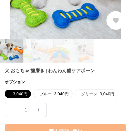
犬 おもちゃ 歯磨き | わんわん歯ケアボーン
オプション
3,040
円
ブルー
3,040
円
グリーン
3,040
円
1