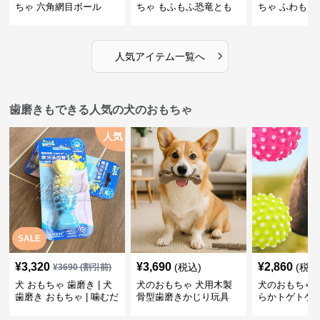
ちゃ 六角網目ボール
ちゃ もふもふ恐竜とも
ちゃ ふわもこ
だち
ボール
›
人気アイテム一覧へ
歯磨きもできる人気の犬のおもちゃ
人気
SALE
¥
3,320
¥
3,690
¥
2,860
(税込)
(税込
¥
3690
(割引前)
犬 おもちゃ 歯磨き | 犬
犬のおもちゃ 犬用木製
犬のおもちゃ 
歯磨き おもちゃ | 噛むだ
骨型歯磨きかじり玩具
らかトゲトゲ
けで歯垢除去！小型犬用
歯磨きおもち