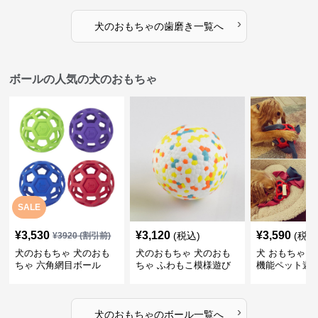
ゴム製デンタルケア
›
犬のおもちゃ
の
歯磨き
一覧へ
ボールの人気の犬のおもちゃ
SALE
¥
3,530
¥
3,120
¥
3,590
(税込)
(税込
¥
3920
(割引前)
犬のおもちゃ 犬のおも
犬のおもちゃ 犬のおも
犬 おもちゃ ボ
ちゃ 六角網目ボール
ちゃ ふわもこ模様遊び
機能ペット遊
ボール
›
犬のおもちゃ
の
ボール
一覧へ