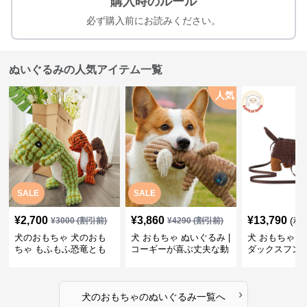
購入時のルール
必ず購入前にお読みください。
ぬいぐるみの人気アイテム一覧
人気
SALE
SALE
¥
2,700
¥
3,860
¥
13,790
(税
¥
3000
(割引前)
¥
4290
(割引前)
犬のおもちゃ 犬のおも
犬 おもちゃ ぬいぐるみ |
犬 おもちゃ ぬ
ちゃ もふもふ恐竜とも
コーギーが喜ぶ丈夫な動
ダックスフン
だち
物ぬいぐるみ
るみショルダ
›
犬のおもちゃ
の
ぬいぐるみ
一覧へ