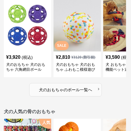
SALE
¥
3,920
¥
2,810
¥
3,590
(税込)
(税込
¥
3120
(割引前)
犬のおもちゃ 犬のおも
犬のおもちゃ 犬のおも
犬 おもちゃ ボ
ちゃ 六角網目ボール
ちゃ ふわもこ模様遊び
機能ペット遊
ボール
›
犬のおもちゃ
の
ボール
一覧へ
犬の人気の骨のおもちゃ
人気