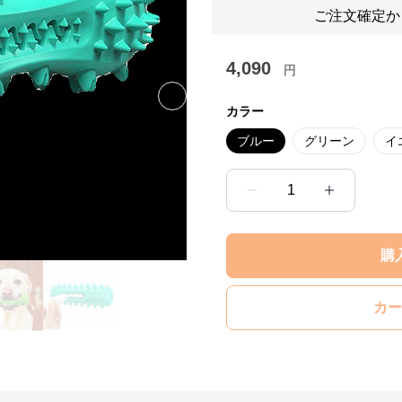
ご注文確定か
4,090
円
Next slide
カラー
ブルー
グリーン
イ
1
購
カー