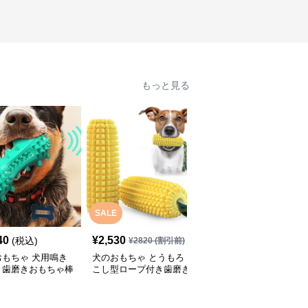
もっと見る
SALE
SALE
40
¥
2,530
¥
2,370
(税込)
¥
2820
(割引前)
¥
2640
(割引前)
おもちゃ 犬用鳴き
犬のおもちゃ とうもろ
犬のおもちゃ にんじん
き歯磨きおもちゃ棒
こし型ロープ付き歯磨き
型ロープ編み歯磨きトイ
起ブラシ
おもちゃ