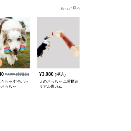
もっと見る
40
¥
3,080
¥
4,390
(税込)
(税込)
¥
3380
(割引前)
おもちゃ 虹色ハッ
犬のおもちゃ 二重構造
犬のおもちゃ わんちゃ
骨おもちゃ
リアル骨ガム
ん大喜び 耐噛み骨