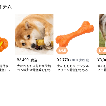
イテム
SALE
SALE
¥
2,490
¥
2,770
¥
3,0
(税込)
¥
3080
(割引前)
起付き
犬のおもちゃ超耐久天然
犬のおもちゃ デンタル
犬の
骨型トレ
ゴム製安全骨型噛むおも
クリーン骨型おもちゃ
ピー
ちゃ