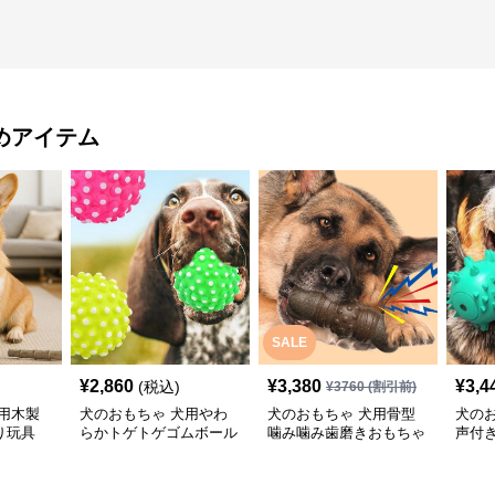
めアイテム
SALE
¥
2,860
¥
3,380
¥
3,4
(税込)
¥
3760
(割引前)
用木製
犬のおもちゃ 犬用やわ
犬のおもちゃ 犬用骨型
犬の
り玩具
らかトゲトゲゴムボール
噛み噛み歯磨きおもちゃ
声付
歯磨きおもちゃ
型突