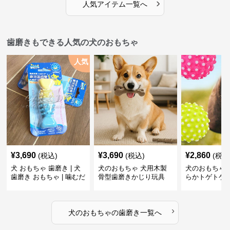
›
人気アイテム一覧へ
歯磨きもできる人気の犬のおもちゃ
人気
¥
3,690
¥
3,690
¥
2,860
(税込)
(税込)
(税込
犬 おもちゃ 歯磨き | 犬
犬のおもちゃ 犬用木製
犬のおもちゃ 
歯磨き おもちゃ | 噛むだ
骨型歯磨きかじり玩具
らかトゲトゲ
けで歯垢除去！小型犬用
歯磨きおもち
ゴム製デンタルケア
›
犬のおもちゃ
の
歯磨き
一覧へ