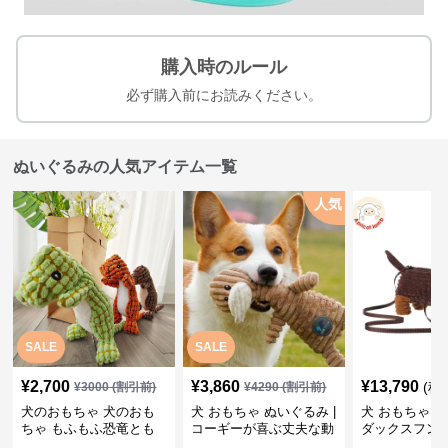
購入時のルール
必ず購入前にお読みください。
ぬいぐるみの人気アイテム一覧
人気
SALE
SALE
¥
2,700
¥
3,860
¥
13,790
(税
¥
3000
(割引前)
¥
4290
(割引前)
犬のおもちゃ 犬のおも
犬 おもちゃ ぬいぐるみ |
犬 おもちゃ ぬ
ちゃ もふもふ恐竜とも
コーギーが喜ぶ丈夫な動
ダックスフン
だち
物ぬいぐるみ
るみショルダ