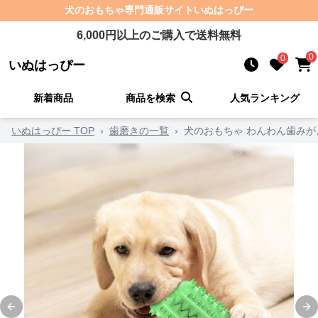
犬のおもちゃ
専門通販サイト
いぬはっぴー
6,000
円以上のご購入で送料無料
0
0
いぬはっぴー
新着商品
商品を検索
人気ランキング
いぬはっぴー TOP
›
歯磨きの一覧
›
犬のおもちゃ わんわん歯みが
Previous slide
Ne