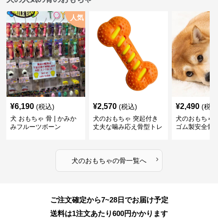
人気
¥
6,190
¥
2,570
¥
2,490
(税込)
(税込)
(税込
犬 おもちゃ 骨 | かみか
犬のおもちゃ 突起付き
犬のおもちゃ
みフルーツボーン
丈夫な噛み応え骨型トレ
ゴム製安全骨
ーニング玩具
ちゃ
›
犬のおもちゃ
の
骨
一覧へ
ご注文確定から7~28日でお届け予定
送料は1注文あたり
600
円かかります