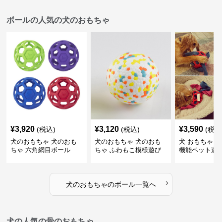
ボールの人気の犬のおもちゃ
¥
3,920
¥
3,120
¥
3,590
(税込)
(税込)
(税込
犬のおもちゃ 犬のおも
犬のおもちゃ 犬のおも
犬 おもちゃ ボ
ちゃ 六角網目ボール
ちゃ ふわもこ模様遊び
機能ペット遊
ボール
›
犬のおもちゃ
の
ボール
一覧へ
犬の人気の骨のおもちゃ