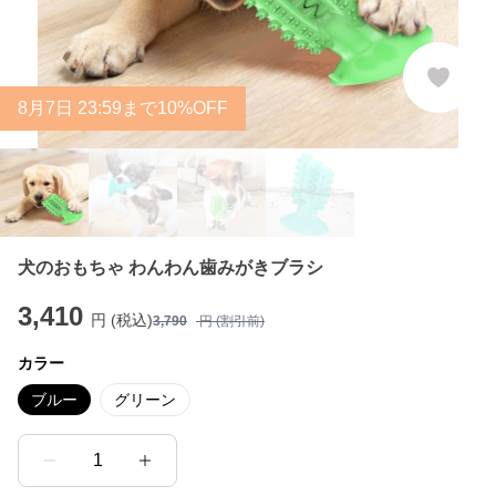
8
月
7
日 23:59まで10%OFF
犬のおもちゃ わんわん歯みがきブラシ
3,410
円 (税込)
3,790
円 (割引前)
カラー
ブルー
グリーン
1