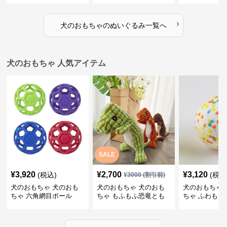
›
犬のおもちゃ
の
ぬいぐるみ
一覧へ
犬のおもちゃ 人気アイテム
SALE
¥
3,920
¥
2,700
¥
3,120
(税込)
(税込
¥
3000
(割引前)
犬のおもちゃ 犬のおも
犬のおもちゃ 犬のおも
犬のおもちゃ 
ちゃ 六角網目ボール
ちゃ もふもふ恐竜とも
ちゃ ふわもこ
だち
ボール