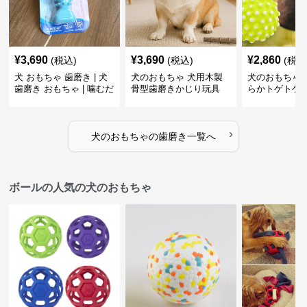
¥
3,690
¥
3,690
¥
2,860
(税込)
(税込)
(税込
犬 おもちゃ 歯磨き | 犬
犬のおもちゃ 犬用木製
犬のおもちゃ 
歯磨き おもちゃ | 噛むだ
骨型歯磨きかじり玩具
らかトゲトゲ
けで歯垢除去！小型犬用
歯磨きおもち
ゴム製デンタルケア
›
犬のおもちゃ
の
歯磨き
一覧へ
ボールの人気の犬のおもちゃ