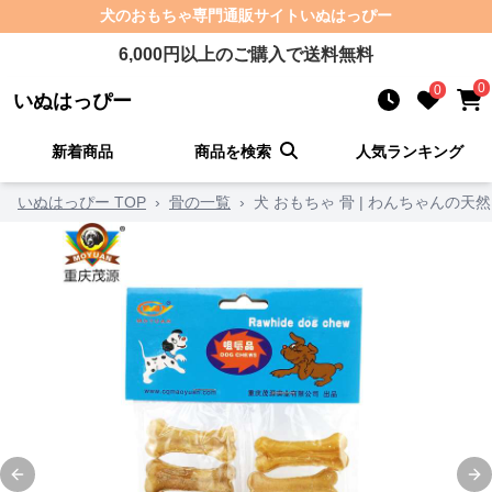
犬のおもちゃ
専門通販サイト
いぬはっぴー
6,000
円以上のご購入で送料無料
0
0
いぬはっぴー
新着商品
商品を検索
人気ランキング
いぬはっぴー TOP
›
骨の一覧
›
犬 おもちゃ 骨 | わんちゃんの天
Previous slide
Ne