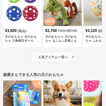
SALE
¥
3,920
¥
2,700
¥
3,120
(税込)
(税込
¥
3000
(割引前)
犬のおもちゃ 犬のおも
犬のおもちゃ 犬のおも
犬のおもちゃ 
ちゃ 六角網目ボール
ちゃ もふもふ恐竜とも
ちゃ ふわもこ
だち
ボール
›
人気アイテム一覧へ
歯磨きもできる人気の犬のおもちゃ
人気