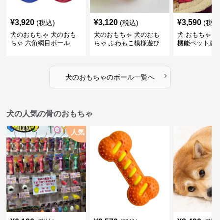
¥
3,920
¥
3,120
¥
3,590
(税込)
(税込)
(税込
犬のおもちゃ 犬のおも
犬のおもちゃ 犬のおも
犬 おもちゃ ボ
ちゃ 六角網目ボール
ちゃ ふわもこ模様遊び
機能ペット遊
ボール
›
犬のおもちゃ
の
ボール
一覧へ
犬の人気の骨のおもちゃ
人気