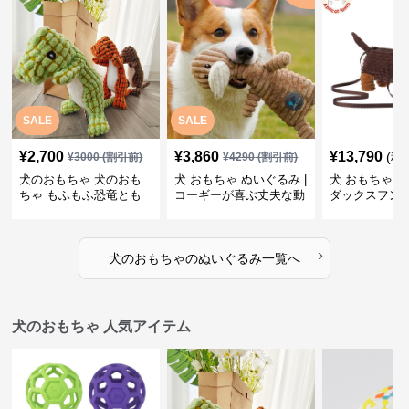
SALE
SALE
¥
2,700
¥
3,860
¥
13,790
(税
¥
3000
(割引前)
¥
4290
(割引前)
犬のおもちゃ 犬のおも
犬 おもちゃ ぬいぐるみ |
犬 おもちゃ ぬ
ちゃ もふもふ恐竜とも
コーギーが喜ぶ丈夫な動
ダックスフン
だち
物ぬいぐるみ
るみショルダ
›
犬のおもちゃ
の
ぬいぐるみ
一覧へ
犬のおもちゃ 人気アイテム