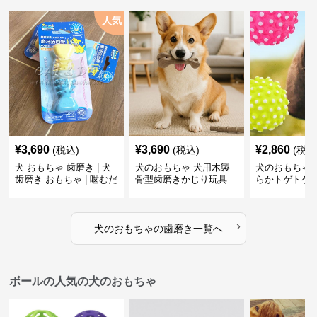
人気
¥
3,690
¥
3,690
¥
2,860
(税込)
(税込)
(税込
犬 おもちゃ 歯磨き | 犬
犬のおもちゃ 犬用木製
犬のおもちゃ 
歯磨き おもちゃ | 噛むだ
骨型歯磨きかじり玩具
らかトゲトゲ
けで歯垢除去！小型犬用
歯磨きおもち
ゴム製デンタルケア
›
犬のおもちゃ
の
歯磨き
一覧へ
ボールの人気の犬のおもちゃ