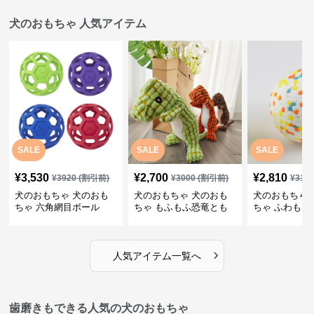
犬のおもちゃ 人気アイテム
SALE
SALE
SALE
¥
3,530
¥
2,700
¥
2,810
¥
3920
(割引前)
¥
3000
(割引前)
¥
312
犬のおもちゃ 犬のおも
犬のおもちゃ 犬のおも
犬のおもちゃ 
ちゃ 六角網目ボール
ちゃ もふもふ恐竜とも
ちゃ ふわもこ
だち
ボール
›
人気アイテム一覧へ
歯磨きもできる人気の犬のおもちゃ