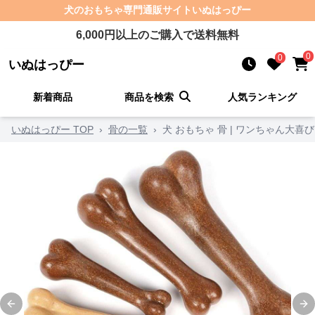
犬のおもちゃ
専門通販サイト
いぬはっぴー
6,000
円以上のご購入で送料無料
0
0
いぬはっぴー
新着商品
商品を検索
人気ランキング
いぬはっぴー TOP
›
骨の一覧
›
犬 おもちゃ 骨 | ワンちゃん大
Previous slide
Ne