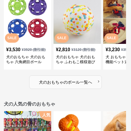
SALE
SALE
SALE
¥
3,530
¥
2,810
¥
3,230
¥
3920
(割引前)
¥
3120
(割引前)
¥
359
犬のおもちゃ 犬のおも
犬のおもちゃ 犬のおも
犬 おもちゃ ボ
ちゃ 六角網目ボール
ちゃ ふわもこ模様遊び
機能ペット遊
ボール
›
犬のおもちゃ
の
ボール
一覧へ
犬の人気の骨のおもちゃ
人気