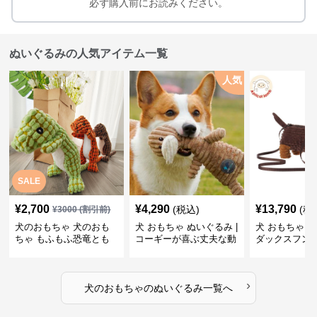
必ず購入前にお読みください。
ぬいぐるみの人気アイテム一覧
人気
SALE
¥
2,700
¥
4,290
¥
13,790
(税込)
(税
¥
3000
(割引前)
犬のおもちゃ 犬のおも
犬 おもちゃ ぬいぐるみ |
犬 おもちゃ ぬ
ちゃ もふもふ恐竜とも
コーギーが喜ぶ丈夫な動
ダックスフン
だち
物ぬいぐるみ
るみショルダ
›
犬のおもちゃ
の
ぬいぐるみ
一覧へ