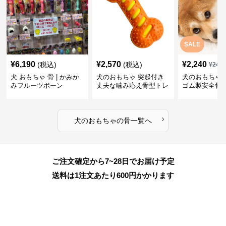
SALE
¥
6,190
¥
2,570
¥
2,240
(税込)
(税込)
¥
249
犬 おもちゃ 骨 | かみか
犬のおもちゃ 突起付き
犬のおもちゃ
みフルーツボーン
丈夫な噛み応え骨型トレ
ゴム製安全骨
ーニング玩具
ちゃ
›
犬のおもちゃ
の
骨
一覧へ
ご注文確定から7~28日でお届け予定
送料は1注文あたり
600
円かかります