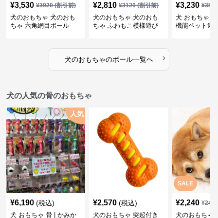
¥
3,530
¥
2,810
¥
3,230
¥
3920
(割引前)
¥
3120
(割引前)
¥
359
犬のおもちゃ 犬のおも
犬のおもちゃ 犬のおも
犬 おもちゃ ボ
ちゃ 六角網目ボール
ちゃ ふわもこ模様遊び
機能ペット遊
ボール
›
犬のおもちゃ
の
ボール
一覧へ
犬の人気の骨のおもちゃ
人気
SALE
¥
6,190
¥
2,570
¥
2,240
(税込)
(税込)
¥
249
犬 おもちゃ 骨 | かみか
犬のおもちゃ 突起付き
犬のおもちゃ