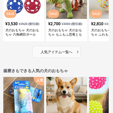
SALE
SALE
SALE
¥
3,530
¥
2,700
¥
2,810
¥
3920
(割引前)
¥
3000
(割引前)
¥
312
犬のおもちゃ 犬のおも
犬のおもちゃ 犬のおも
犬のおもちゃ 
ちゃ 六角網目ボール
ちゃ もふもふ恐竜とも
ちゃ ふわもこ
だち
ボール
›
人気アイテム一覧へ
歯磨きもできる人気の犬のおもちゃ
人気