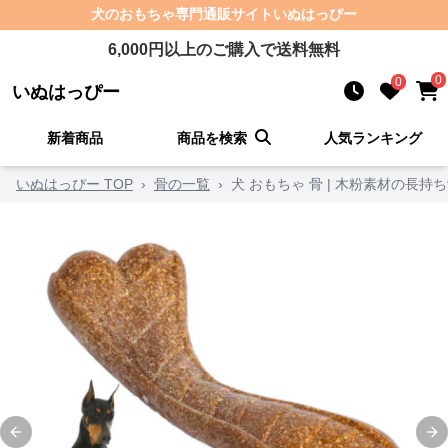
犬のおもちゃ
専門通販サイト
いぬはっぴー
6,000
円以上のご購入で送料無料
0
0
いぬはっぴー
新着商品
商品を検索
人気ランキング
いぬはっぴー TOP
›
骨の一覧
›
犬 おもちゃ 骨 | 木粉素材の長
Previous slide
Ne