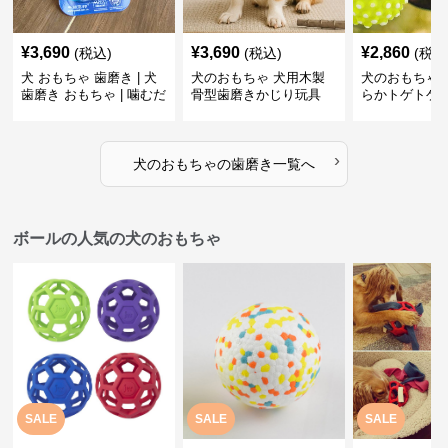
¥
3,690
¥
3,690
¥
2,860
(税込)
(税込)
(税込
犬 おもちゃ 歯磨き | 犬
犬のおもちゃ 犬用木製
犬のおもちゃ 
歯磨き おもちゃ | 噛むだ
骨型歯磨きかじり玩具
らかトゲトゲ
けで歯垢除去！小型犬用
歯磨きおもち
ゴム製デンタルケア
›
犬のおもちゃ
の
歯磨き
一覧へ
ボールの人気の犬のおもちゃ
SALE
SALE
SALE