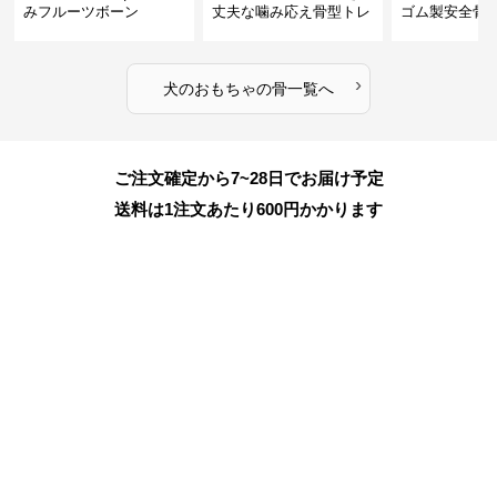
みフルーツボーン
丈夫な噛み応え骨型トレ
ゴム製安全骨
ーニング玩具
ちゃ
›
犬のおもちゃ
の
骨
一覧へ
ご注文確定から7~28日でお届け予定
送料は1注文あたり
600
円かかります