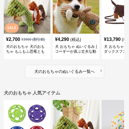
SALE
¥
2,700
¥
4,290
¥
13,790
(税込)
(税
¥
3000
(割引前)
犬のおもちゃ 犬のおも
犬 おもちゃ ぬいぐるみ |
犬 おもちゃ ぬ
ちゃ もふもふ恐竜とも
コーギーが喜ぶ丈夫な動
ダックスフン
だち
物ぬいぐるみ
るみショルダ
›
犬のおもちゃ
の
ぬいぐるみ
一覧へ
犬のおもちゃ 人気アイテム