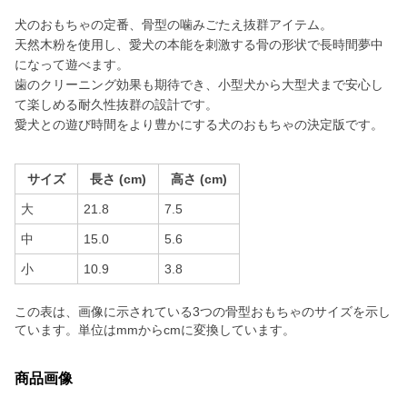
犬のおもちゃの定番、骨型の噛みごたえ抜群アイテム。
天然木粉を使用し、愛犬の本能を刺激する骨の形状で長時間夢中
になって遊べます。
歯のクリーニング効果も期待でき、小型犬から大型犬まで安心し
て楽しめる耐久性抜群の設計です。
愛犬との遊び時間をより豊かにする犬のおもちゃの決定版です。
サイズ
長さ (cm)
高さ (cm)
大
21.8
7.5
中
15.0
5.6
小
10.9
3.8
この表は、画像に示されている3つの骨型おもちゃのサイズを示し
ています。単位はmmからcmに変換しています。
商品画像